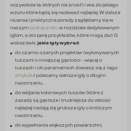
oczywiście te, których nie znosi!) i wie, do jakiego
wzoru które będą się nadawać najlepiej. W dalsze
niuanse i praktyczne porady zagłębiamy się w
naszym
podręczniku
w rozdziale dedykowanym
igłom, a oto parę przykładów, które mogą dać Ci
wskazówki,
jakie igły wybrać
:
do czarno-szarych projektów (wykonywanych
tuszami o mniejszej gęstości - więcej o
tuszach i ich parametrach dowiesz się z tego
artykułu
) polecamy cieńsze igły o długim
naostrzeniu,
do wbijania kolorowych tuszów (które z
zasady są gęstsze i trudniejsze do wbicia)
najlepiej nadają się grubsze igły o krótszym
naostrzeniu,
do wypełniania większych powierzchni,