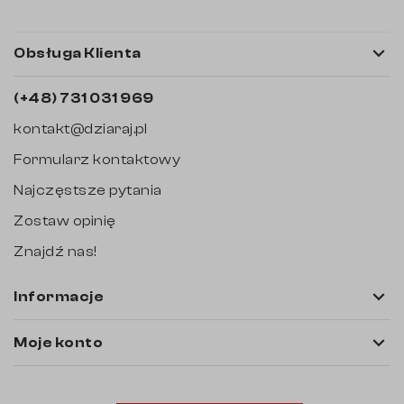

Obsługa Klienta
(+48) 731 031 969
kontakt@dziaraj.pl
Formularz kontaktowy
Najczęstsze pytania
Zostaw opinię
Znajdź nas!

Informacje

Moje konto