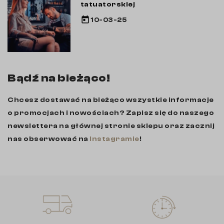
tatuatorskiej
today
10-03-25
Bądź na bieżąco!
Chcesz dostawać na bieżąco wszystkie informacje
o promocjach i nowościach? Zapisz się do naszego
newslettera na głównej stronie sklepu oraz zacznij
nas obserwować na
Instagramie
!