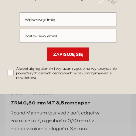
nas wyżej podstawy na pewno dasz radę je
rozszyfrować. Poniżej przykłady najbardziej
Wpisz swoje imię
popularnych sposobów oznaczeń z opisem:
Wpisz swój email
1203RS (MT)
12- grubość igły: 0,35 mm; 03 - rozmiar igły, czyli
3 sztuki zlutowane razem; RS - Round Shader,
ZAPISUJĘ SIĘ
czyli okrągła igła do cieniowania; MT - medium
taper, czyli średnia długość naostrzenia
Akceptuję regulamin i wyrażam zgodę na wykorzystanie
powyższych danych osobowych w celu otrzymywania
0805RL LT
newslettera.
Round Liner w rozmiarze 5, o grubości 0,25 mm i
z długim ostrzem
7RM 0,30 mm MT 3,5 mm taper
Round Magnum (curved / soft edge) w
rozmiarze 7, o grubości 0,30 mm i z
naostrzeniem o długości 3,5 mm.