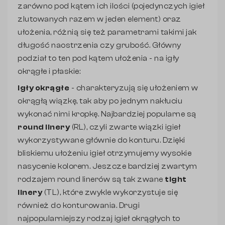
zarówno pod kątem ich ilości (pojedynczych igieł
zlutowanych razem w jeden element) oraz
ułożenia, różnią się też parametrami takimi jak
długość naostrzenia czy grubość. Główny
podział to ten pod kątem ułożenia - na igły
okrągłe i płaskie:
igły okrągłe
- charakteryzują się ułożeniem w
okrągłą wiązkę, tak aby po jednym nakłuciu
wykonać nimi kropkę. Najbardziej popularne są
round linery
(RL), czyli zwarte wiązki igieł
wykorzystywane głównie do konturu. Dzięki
bliskiemu ułożeniu igieł otrzymujemy wysokie
nasycenie kolorem. Jeszcze bardziej zwartym
rodzajem round linerów są tak zwane
tight
linery
(TL), które zwykle wykorzystuje się
również do konturowania. Drugi
najpopularniejszy rodzaj igieł okrągłych to