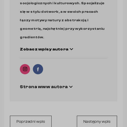
socjologicznych i kulturowych. Specjalizuje
się w stylu dotwork, a w swoich pracach
łączy motywy natury z abstrakcją i
geometrią, najchętniej przy wykorzystaniu
gradientów.
expand_more
Zobacz wpisy autora
expand_more
Strona www autora
Poprzedni wpis
Następny wpis