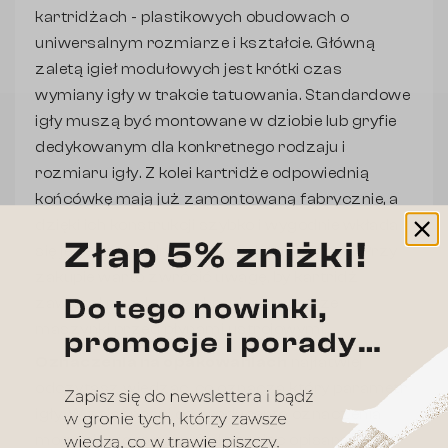
kartridżach - plastikowych obudowach o
uniwersalnym rozmiarze i kształcie. Główną
zaletą igieł modułowych jest krótki czas
wymiany igły w trakcie tatuowania. Standardowe
igły muszą być montowane w dziobie lub gryfie
dedykowanym dla konkretnego rodzaju i
rozmiaru igły. Z kolei kartridże odpowiednią
końcówkę mają już zamontowaną fabrycznie, a
dzięki ich konstrukcji szybko i wygodnie wkłada
się je bezpośrednio do gryfu lub maszynki. Przy
zakupie warto zwrócić uwagę, by kartridż
zawierał membranę chroniącą wnętrze
maszynki przed płynami ustrojowymi.
Oznaczenia na opakowaniach
najłatwiej
odczytasz wiedząc, co oznacza który parametr
igły. W zależności od producenta oznaczenia
mogą się nieco różnić, ale znając opisane przez