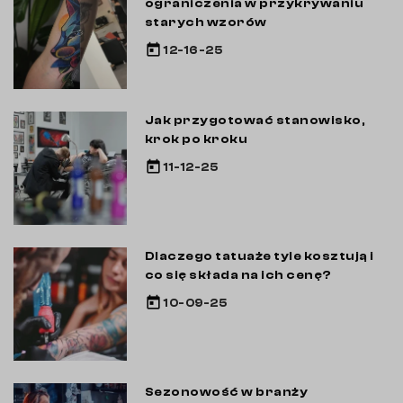
ograniczenia w przykrywaniu
starych wzorów
today
12-16-25
Jak przygotować stanowisko,
krok po kroku
today
11-12-25
Dlaczego tatuaże tyle kosztują i
co się składa na ich cenę?
today
10-09-25
Sezonowość w branży