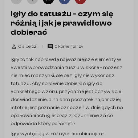
Igły do tatuażu - czym się
różnią i jak je prawidłowo
dobierać
perm_identity
comment
Ola pejczi
0 komentarzy
Igły to tak naprawdę najważniejsze elementy w
kwestii wprowadzania tuszu w skórę - możesz
nie mieć maszynki, ale bez igły nie wykonasz
tatuażu. Aby sprawnie dobierać igły do
konkretnego wzoru, przydatne jest oczywiście
doświadczenie, a na sam początek najbardziej
istotne jest poznanie oznaczeń widniejących na
opakowaniach igieł oraz zrozumienie za co
odpowiada który parametr.
Igły występują w różnych kombinacjach,