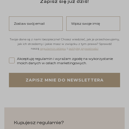
Zapisz się już dziś!
Zostaw swój email
Wpisz swoje imię
Twoje dane są z nami bezpieczne! Chcesz wiedzieć, jak je przechowujemy,
jak ich strzeżemy i jakie masz w związku z tym prawa? Sprawdź
naszą
regulamin sklepu
i
politykę prywatności
Akceptuję regulamin i wyrażam zgodę na wykorzystanie moi
Akceptuję regulamin i wyrażam zgodę na wykorzystanie
moich danych w celach marketingowych.
ZAPISZ MNIE DO NEWSLETTERA
Kupujesz regularnie?