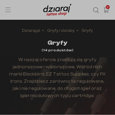
0
Dziaraj.pl
Gryfy i dzioby
Gryfy
Gryfy
(
14
produktów
)
W naszej ofercie znajdują się gryfy
jednorazowe i wielorazowe. Wśród nich
marki Blackbird, EZ Tattoo Supplies, czy FK
Irons. Znajdziesz zarówno te regulowane,
jak i nie regulowane, do długich igieł oraz
igieł modułowych typu cartridge.