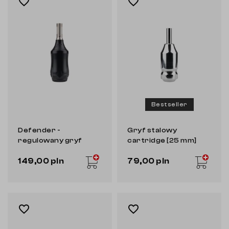
favorite_border
favorite_border
Bestseller
Defender -
Gryf stalowy
regulowany gryf
cartridge [25 mm]
cartridge [EZ]
[EZ]
149,00 pln
79,00 pln
favorite_border
favorite_border