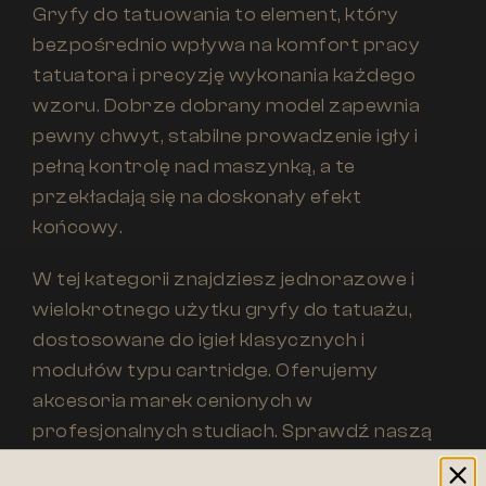
Gryfy do tatuowania to element, który
bezpośrednio wpływa na komfort pracy
tatuatora i precyzję wykonania każdego
wzoru. Dobrze dobrany model zapewnia
pewny chwyt, stabilne prowadzenie igły i
pełną kontrolę nad maszynką, a te
przekładają się na doskonały efekt
końcowy.
W tej kategorii znajdziesz jednorazowe i
wielokrotnego użytku gryfy do tatuażu,
dostosowane do igieł klasycznych i
modułów typu cartridge. Oferujemy
akcesoria marek cenionych w
profesjonalnych studiach. Sprawdź naszą
ofertę i wybierz gryf, który najlepiej