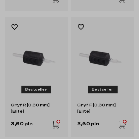
favorite_border
favorite_border
Bestseller
Bestseller
Gryf R [0,30 mm]
Gryf F [0,30 mm]
[Elite]
[Elite]
3,60 pln
3,60 pln