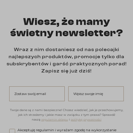
Wiesz, że mamy
świetny newsletter?
Wraz z nim dostaniesz od nas polecajki
najlepszych produktów, promocje tylko dla
subskrybentów i garść praktycznych porad!
Zapisz się już dziś!
Zostaw swój email
Wpisz swoje imię
Twoje dane są z nami bezpieczne! Chcesz wiedzieć, jak je przechowujemy,
jak ich strzeżemy i jakie masz w związku z tym prawa? Sprawdź
naszą
regulamin sklepu
i
politykę prywatności
Akceptuję regulamin i wyrażam zgodę na wykorzystanie moi
Akceptuję regulamin i wyrażam zgodę na wykorzystanie