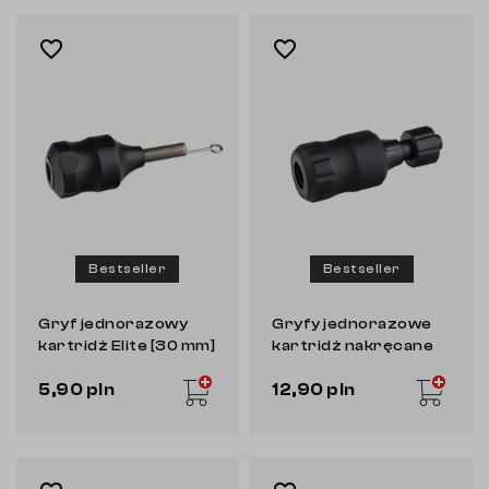
favorite_border
favorite_border
Bestseller
Bestseller
Gryf jednorazowy
Gryfy jednorazowe
kartridż Elite [30 mm]
kartridż nakręcane
Elite [30 mm]
5,90 pln
12,90 pln