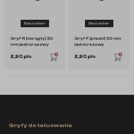
Bestseller
Bestseller
Gryf R [okrągły] 30
Gryf F [płaski] 30 mm
mm jednorazowy
jednorazowy
2,90 pln
2,90 pln
Gryfy do tatuowania