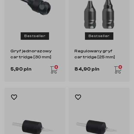
Bestseller
Bestseller
Gryf jednorazowy
Regulowany gryf
cartridge [30 mm]
cartridge [25 mm]
[WJX]
5,90 pln
84,90 pln
favorite_border
favorite_border