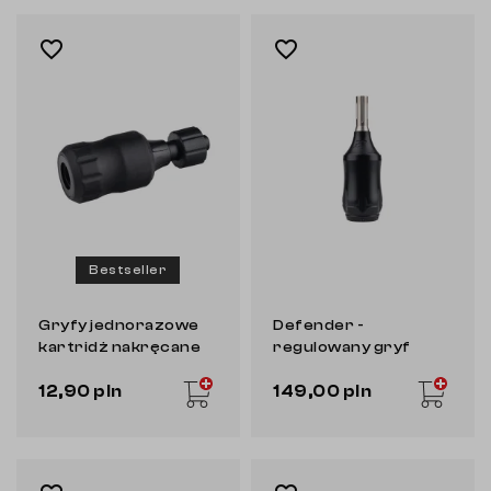
favorite_border
favorite_border
Bestseller
Gryfy jednorazowe
Defender -
kartridż nakręcane
regulowany gryf
Elite [30 mm]
cartridge [EZ]
12,90 pln
149,00 pln