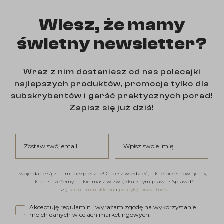
Wiesz, że mamy
świetny newsletter?
Wraz z nim dostaniesz od nas polecajki
najlepszych produktów, promocje tylko dla
subskrybentów i garść praktycznych porad!
Zapisz się już dziś!
Zostaw swój email
Wpisz swoje imię
Twoje dane są z nami bezpieczne! Chcesz wiedzieć, jak je przechowujemy,
jak ich strzeżemy i jakie masz w związku z tym prawa? Sprawdź
naszą
regulamin sklepu
i
politykę prywatności
Akceptuję regulamin i wyrażam zgodę na wykorzystanie moi
Akceptuję regulamin i wyrażam zgodę na wykorzystanie
moich danych w celach marketingowych.