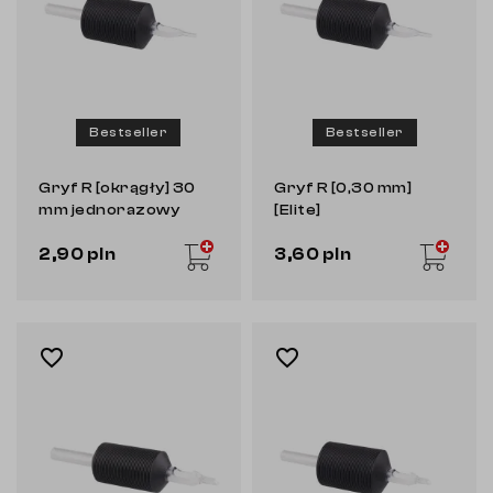
Bestseller
Bestseller
Gryf R [okrągły] 30
Gryf R [0,30 mm]
mm jednorazowy
[Elite]
2,90 pln
3,60 pln
favorite_border
favorite_border