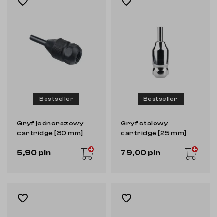
favorite_border
favorite_border
Bestseller
Bestseller
Gryf jednorazowy
Gryf stalowy
cartridge [30 mm]
cartridge [25 mm]
[WJX]
[EZ]
5,90 pln
79,00 pln
favorite_border
favorite_border