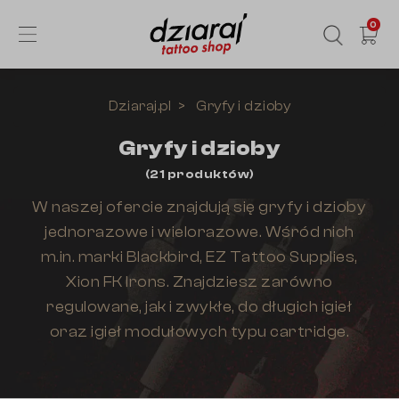
0
Dziaraj.pl
Gryfy i dzioby
Gryfy i dzioby
(
21
produktów
)
W naszej ofercie znajdują się gryfy i dzioby
jednorazowe i wielorazowe. Wśród nich
m.in. marki Blackbird, EZ Tattoo Supplies,
Xion FK Irons. Znajdziesz zarówno
regulowane, jak i zwykłe, do długich igieł
oraz igieł modułowych typu cartridge.