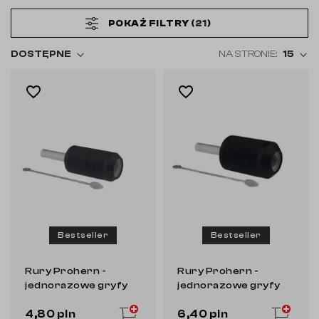
POKAŻ FILTRY (
21
)
DOSTĘPNE
NA STRONIE:
15
favorite_border
favorite_border
Bestseller
Bestseller
Rury Prohern -
Rury Prohern -
jednorazowe gryfy
jednorazowe gryfy
kartridż [25 mm]
kartridż [30 mm]
4,80 pln
6,40 pln