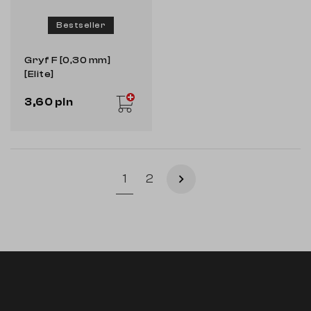
Bestseller
Gryf F [0,30 mm]
[Elite]
3,60 pln
Następny
1
2
keyboard_arrow_right