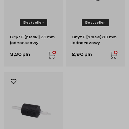
Bestseller
Bestseller
Gryf F [płaski] 25 mm
Gryf F [płaski] 30 mm
jednorazowy
jednorazowy
3,30 pln
2,90 pln
favorite_border