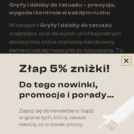
Gryfy i dzioby do tatuażu – precyzja,
wygoda i kontrola w każdym ruchu
W kategorii
Gryfy i dzioby do tatuażu
znajdziesz szeroki wybór profesjonalnych
akcesoriów, które stanowią nieodzowny
element każdej maszynki do tatuowania. To
właśnie one odpowiadają za stabilne
prowadzenie igły, komfort pracy tatuatora
i precyzję, z jaką powstaje każdy detal na
skórze. W naszym sklepie oferujemy
wysokiej jakości
gryfy
,
dzioby
,
tuby
oraz
kompletne zestawy – idealne zarówno do
pracy w profesjonalnym studiu, jak i do nauki
tatuowania w warunkach szkoleniowych.