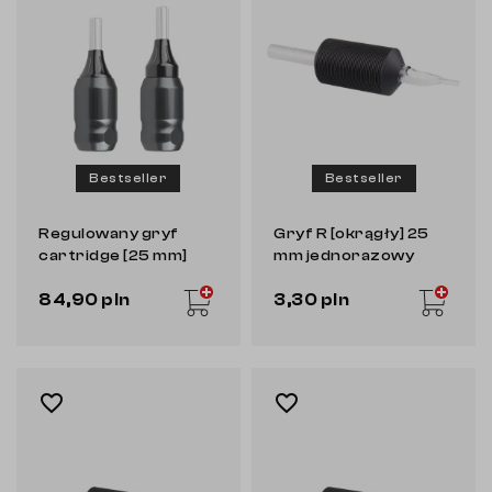
Bestseller
Bestseller
Regulowany gryf
Gryf R [okrągły] 25
cartridge [25 mm]
mm jednorazowy
84,90 pln
3,30 pln
favorite_border
favorite_border