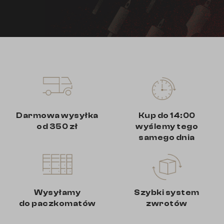
Darmowa wysyłka
Kup do 14:00
od 350 zł
wyślemy tego
samego dnia
Wysyłamy
Szybki system
do paczkomatów
zwrotów