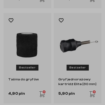
favorite_border
favorite_border
Bestseller
Bestseller
Taśma do gryfów
Gryf jednorazowy
kartridż Elite [30 mm]
4,90 pln
5,90 pln