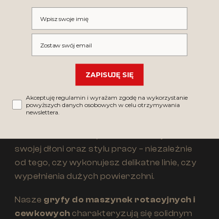
Profesjonalne gryfy do tatuażu –
Wpisz swoje imię
pewny chwyt i maksymalna kontrola
Wpisz swój email
Odpowiednio dobrany
gryf do tatuażu
to
podstawa wygodnej i stabilnej pracy. W
naszej ofercie znajdziesz
gryfy
ZAPISUJĘ SIĘ
aluminiowe
,
stalowe
, a także
gryfy
jednorazowe
, które łączą ergonomiczny
Akceptuję regulamin i wyrażam zgodę na wykorzystanie
powyższych danych osobowych w celu otrzymywania
kształt z wysokim poziomem higieny. Dzięki
newslettera.
zróżnicowanym średnicom i materiałom
możesz idealnie dopasować uchwyt do
swojej dłoni oraz stylu pracy – niezależnie
od tego, czy wykonujesz delikatne linie, czy
wypełnienia dużych powierzchni.
Nasze
gryfy do maszynek rotacyjnych i
cewkowych
charakteryzują się solidnym