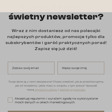
Wiesz, że mamy
świetny newsletter?
Wraz z nim dostaniesz od nas polecajki
najlepszych produktów, promocje tylko dla
subskrybentów i garść praktycznych porad!
Zapisz się już dziś!
Zostaw swój email
Wpisz swoje imię
Twoje dane są z nami bezpieczne! Chcesz wiedzieć, jak je przechowujemy,
jak ich strzeżemy i jakie masz w związku z tym prawa? Sprawdź
naszą
regulamin sklepu
i
politykę prywatności
Akceptuję regulamin i wyrażam zgodę na wykorzystanie moi
Akceptuję regulamin i wyrażam zgodę na wykorzystanie
moich danych w celach marketingowych.