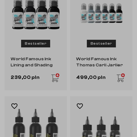
Bestseller
Bestseller
World Famous Ink
World Famous Ink
Lining and Shading
Thomas Carli Jarlier
Set [Limitless]
Noire Ink v2 Set
239,00 pln
499,00 pln
[Limitless]
favorite_border
favorite_border