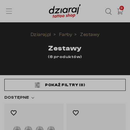
0
Dziaraj.pl
Farby
Zestawy
Zestawy
(
6
produktów
)
POKAŻ FILTRY (
6
)
DOSTĘPNE
favorite_border
favorite_border