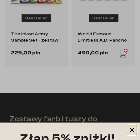
Bestseller
Bestseller
The Inked Army
World Famous
Sample Set - zestaw
Limitless A.D. Pancho
farb do tatuowania
Pastel Set v2 [6x 30
229,00 pln
490,00 pln
ml] - zestaw farb do
tatuowania
Zestawy farb i tuszy do
tatuowania różnych marek