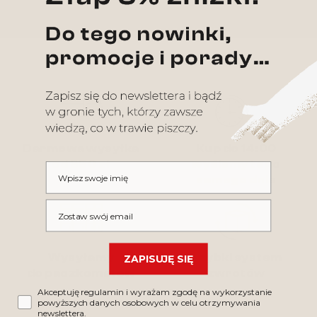
Darmowa wysyłka
Kup do 14:00
od 350 zł
wyślemy tego
Wpisz swoje imię
samego dnia
Wpisz swój email
Wysyłamy
Szybki system
ZAPISUJĘ SIĘ
do paczkomatów
zwrotów
Akceptuję regulamin i wyrażam zgodę na wykorzystanie
powyższych danych osobowych w celu otrzymywania
newslettera.