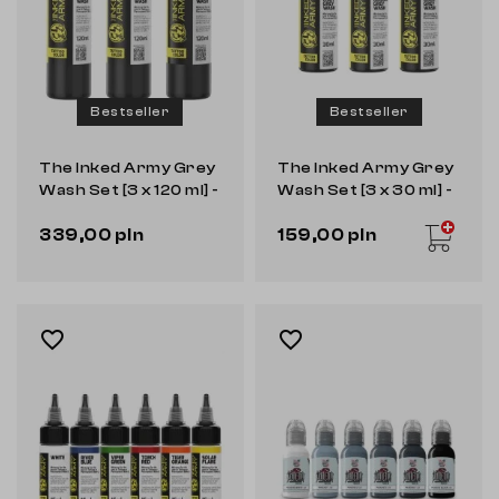
Bestseller
Bestseller
The Inked Army Grey
The Inked Army Grey
Wash Set [3 x 120 ml] -
Wash Set [3 x 30 ml] -
zestaw farb do
zestaw farb do
339,00 pln
159,00 pln
tatuowania
tatuowania
favorite_border
favorite_border