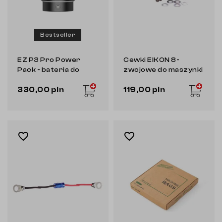
Bestseller
EZ P3 Pro Power
Cewki EIKON 8-
Pack - bateria do
zwojowe do maszynki
maszynki do
cewkowej
330,00 pln
119,00 pln
tatuowania
favorite_border
favorite_border