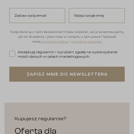
Zostaw swój email
Wpisz swoje imię
Twoje dane są z nami bezpieczne! Chcesz wiedzieć, jak je przechowujemy,
jak ich strzeżemy i jakie masz w związku z tym prawa? Sprawdź
naszą
regulamin sklepu
i
politykę prywatności
Akceptuję regulamin i wyrażam zgodę na wykorzystanie moi
Akceptuję regulamin i wyrażam zgodę na wykorzystanie
moich danych w celach marketingowych.
ZAPISZ MNIE DO NEWSLETTERA
Kupujesz regularnie?
Oferta dla