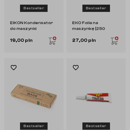
Bestseller
Bestseller
EIKON Kondensator
EKO Folia na
do maszynki
maszynkę [250
cewkowej
sztuk]
19,00 pln
27,00 pln
favorite_border
favorite_border
Bestseller
Bestseller