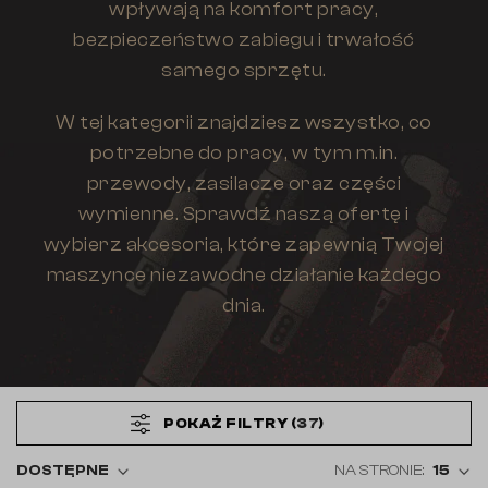
wpływają na komfort pracy,
bezpieczeństwo zabiegu i trwałość
samego sprzętu.
W tej kategorii znajdziesz wszystko, co
potrzebne do pracy, w tym m.in.
przewody, zasilacze oraz części
wymienne. Sprawdź naszą ofertę i
wybierz akcesoria, które zapewnią Twojej
maszynce niezawodne działanie każdego
dnia.
POKAŻ FILTRY (
37
)
DOSTĘPNE
NA STRONIE:
15