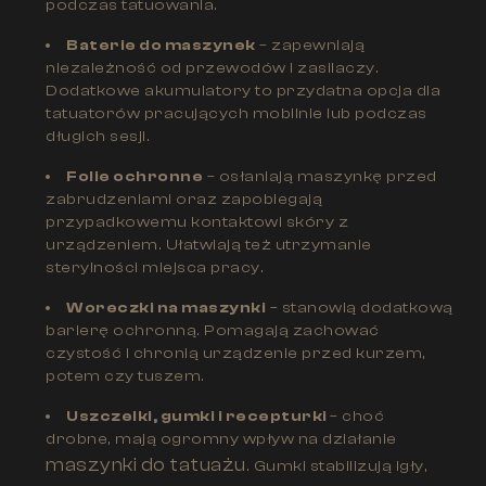
podczas tatuowania.
Baterie do maszynek
– zapewniają
niezależność od przewodów i zasilaczy.
Dodatkowe akumulatory to przydatna opcja dla
tatuatorów pracujących mobilnie lub podczas
długich sesji.
Folie ochronne
– osłaniają maszynkę przed
zabrudzeniami oraz zapobiegają
przypadkowemu kontaktowi skóry z
urządzeniem. Ułatwiają też utrzymanie
sterylności miejsca pracy.
Woreczki na maszynki
– stanowią dodatkową
barierę ochronną. Pomagają zachować
czystość i chronią urządzenie przed kurzem,
potem czy tuszem.
Uszczelki, gumki i recepturki
– choć
drobne, mają ogromny wpływ na działanie
maszynki do tatuażu
. Gumki stabilizują igły,