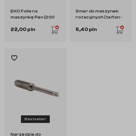
EKO Folia na
Smar do maszynek
maszynkę Pen [200
rotacyjnych [teflon-
sztuk]
silikon]
22,00 pln
5,40 pln
favorite_border
Bestseller
Narzędzie do