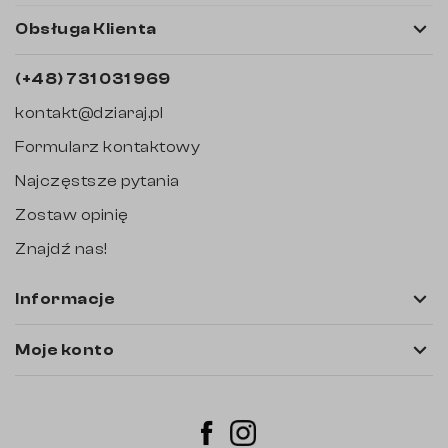

Obsługa Klienta
(+48) 731 031 969
kontakt@dziaraj.pl
Formularz kontaktowy
Najczęstsze pytania
Zostaw opinię
Znajdź nas!

Informacje

Moje konto