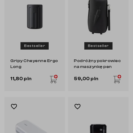
Bestseller
Bestseller
Gripy Cheyenne Ergo
Podróżny pokrowiec
Long
na maszynkę pen
11,80 pln
59,00 pln
favorite_border
favorite_border