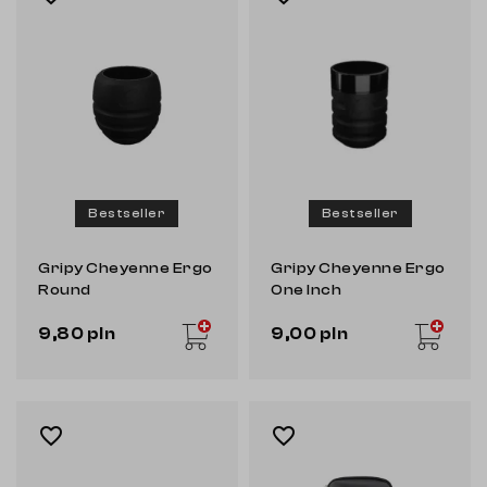
Bestseller
Bestseller
Gripy Cheyenne Ergo
Gripy Cheyenne Ergo
Round
One Inch
9,80 pln
9,00 pln
favorite_border
favorite_border