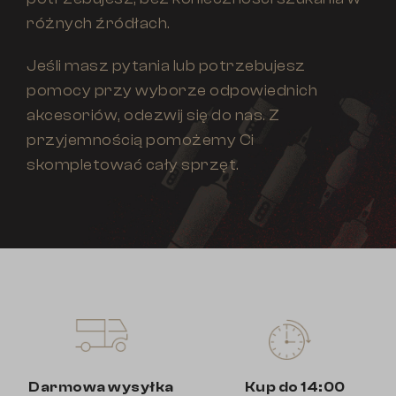
różnych źródłach.
Jeśli masz pytania lub potrzebujesz
pomocy przy wyborze odpowiednich
akcesoriów, odezwij się do nas. Z
przyjemnością pomożemy Ci
skompletować cały sprzęt.
Darmowa wysyłka
Kup do 14:00