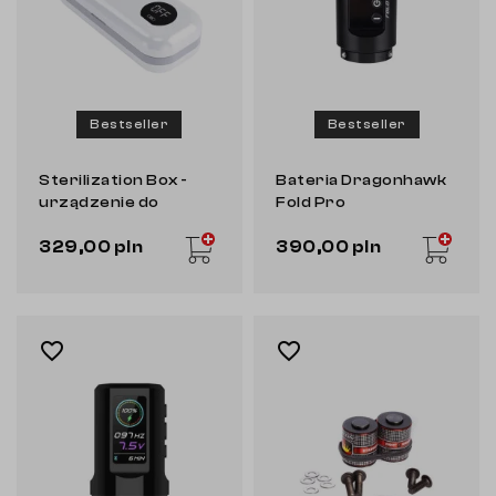
Bestseller
Bestseller
Sterilization Box -
Bateria Dragonhawk
urządzenie do
Fold Pro
sterylizacji maszynek
329,00 pln
390,00 pln
do tatuowania
favorite_border
favorite_border