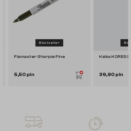
Bestseller
Bests
Flamaster Sharpie Fine
Kalka KORES [10 
5,50 pln
39,90 pln