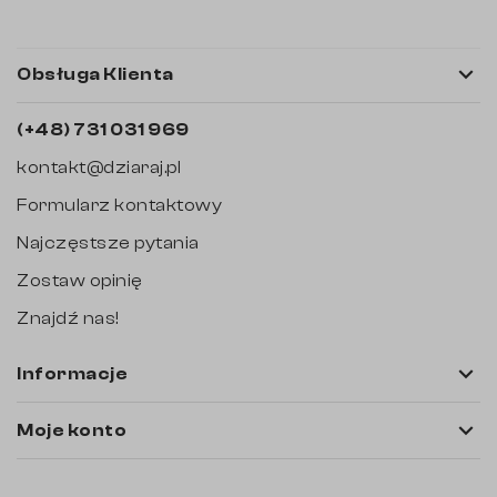

Obsługa Klienta
(+48) 731 031 969
kontakt@dziaraj.pl
Formularz kontaktowy
Najczęstsze pytania
Zostaw opinię
Znajdź nas!

Informacje

Moje konto