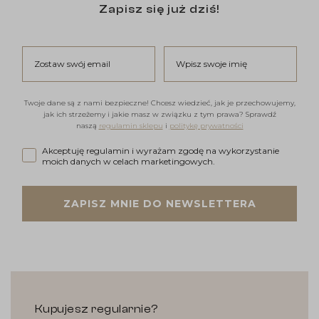
Zapisz się już dziś!
Zostaw swój email
Wpisz swoje imię
Twoje dane są z nami bezpieczne! Chcesz wiedzieć, jak je przechowujemy,
jak ich strzeżemy i jakie masz w związku z tym prawa? Sprawdź
naszą
regulamin sklepu
i
politykę prywatności
Akceptuję regulamin i wyrażam zgodę na wykorzystanie moi
Akceptuję regulamin i wyrażam zgodę na wykorzystanie
moich danych w celach marketingowych.
ZAPISZ MNIE DO NEWSLETTERA
Kupujesz regularnie?