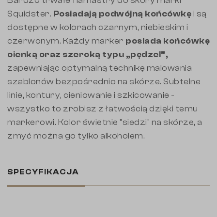
Bardzo trwałe flamastry do skóry marki
Squidster.
Posiadają podwójną końcówkę
i są
dostępne w kolorach czarnym, niebieskim i
czerwonym. Każdy marker
posiada końcówkę
cienką oraz szeroką typu „pędzel”,
zapewniając optymalną technikę malowania
szablonów bezpośrednio na skórze. Subtelne
linie, kontury, cieniowanie i szkicowanie -
wszystko to zrobisz z łatwością dzięki temu
markerowi. Kolor świetnie "siedzi" na skórze, a
zmyć można go tylko alkoholem.
SPECYFIKACJA