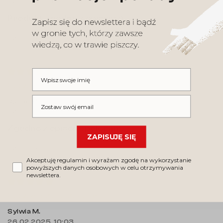
24.12.2025, 01:11
Produkt zgodny z opisem ;)
(0)
(0)
Czy ta opinia była pomocna?
Wpisz swoje imię
Potwierdzona zakupem.
Wpisz swój email
Daniel M.
24.10.2025, 23:33
Zgodne z opisem, polecam.
ZAPISUJĘ SIĘ
(0)
(0)
Czy ta opinia była pomocna?
Akceptuję regulamin i wyrażam zgodę na wykorzystanie
powyższych danych osobowych w celu otrzymywania
newslettera.
Potwierdzona zakupem.
Sylwia M.
26.02.2025, 10:03