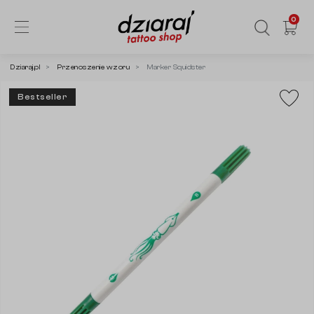
0
Dziaraj.pl
Przenoszenie wzoru
Marker Squidster
Bestseller