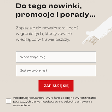
105,90 pln
105,90 pln
Do koszyka
Do koszyka
Wpisz swoje imię
Wpisz swój email
Kup do 14:00
Wysyłamy
emy tego samego dnia
do paczkomató
ZAPISUJĘ SIĘ
Akceptuję regulamin i wyrażam zgodę na wykorzystanie
powyższych danych osobowych w celu otrzymywania
newslettera.