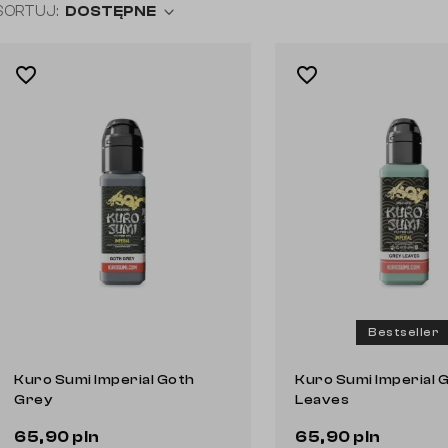
SORTUJ:
DOSTĘPNE
favorite_border
favorite_border
Bestseller
Kuro Sumi Imperial Goth
Kuro Sumi Imperial 
Grey
Leaves
65,90 pln
65,90 pln
Do koszyka
Do koszyka