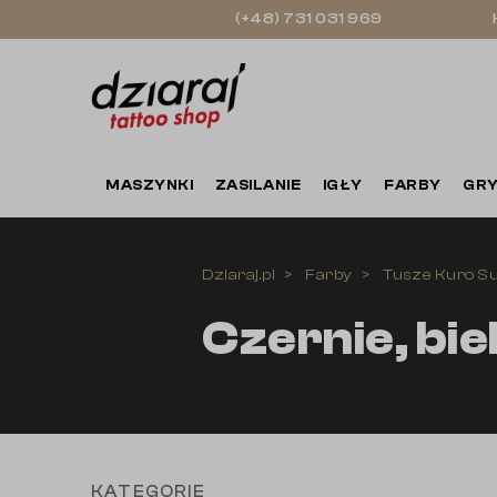
(+48) 731 031 969
MASZYNKI
ZASILANIE
IGŁY
FARBY
GRY
Dziaraj.pl
Farby
Tusze Kuro S
Czernie, bie
KATEGORIE