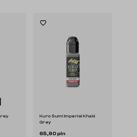
favorite_border
Grey
Kuro Sumi Imperial Khaki
Grey
65,90 pln
Do koszyka