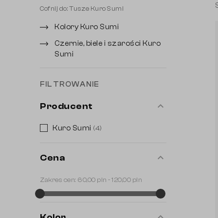
Cofnij do: Tusze Kuro Sumi
Kolory Kuro Sumi
Czernie, biele i szarości Kuro
Sumi
FILTROWANIE
expand_less
Producent
Kuro Sumi
(4)
expand_less
Cena
Zakres cen:
60,00 pln - 120,00 pln
expand_less
Kolor