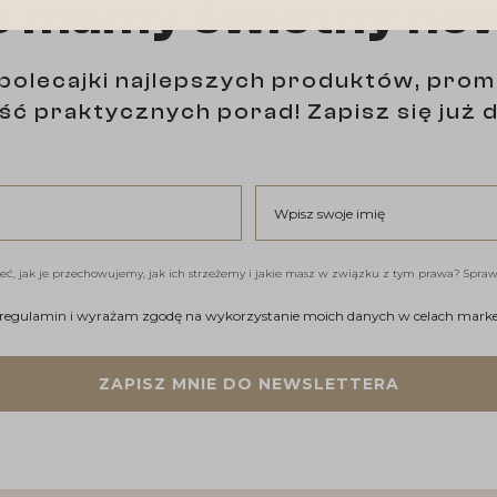
e mamy świetny ne
polecajki najlepszych produktów, prom
ść praktycznych porad! Zapisz się już d
Wpisz swoje imię
eć, jak je przechowujemy, jak ich strzeżemy i jakie masz w związku z tym prawa? Spra
gulamin i wyrażam zgodę na wykorzystanie moich danych w celac
 regulamin i wyrażam zgodę na wykorzystanie moich danych w celach mark
ZAPISZ MNIE DO NEWSLETTERA