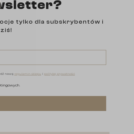
wsletter?
ocje tylko dla subskrybentów i
ziś!
wdź naszą
regulamin sklepu
i
politykę prywatności
h marketingowych.
etingowych.