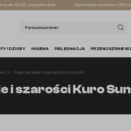
Kup do 13.00, wysyłka dziś
Darmowa wysyłka > 350 z
FY I DZIOBY
HIGIENA
PIELĘGNACJA
PRZENOSZENIE W
umi
Czernie, biele i szarości Kuro Sumi
le i szarości Kuro Su