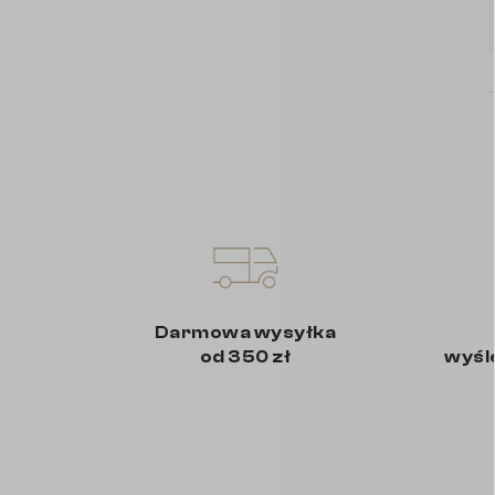
Darmowa wysyłka
od 350 zł
wyśl