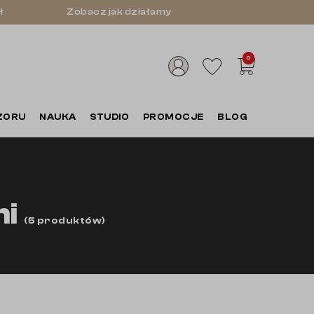
ł
Zobacz jak działamy
0
ZORU
NAUKA
STUDIO
PROMOCJE
BLOG
mi
(
5
produktów
)