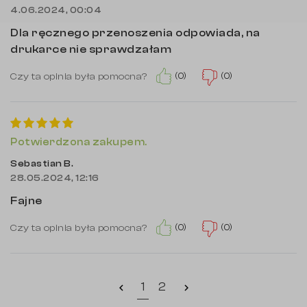
4.06.2024, 00:04
Dla ręcznego przenoszenia odpowiada, na
drukarce nie sprawdzałam
(0)
(0)
Czy ta opinia była pomocna?
Potwierdzona zakupem.
Sebastian B.
28.05.2024, 12:16
Fajne
(0)
(0)
Czy ta opinia była pomocna?
1
2
chevron_left
chevron_right