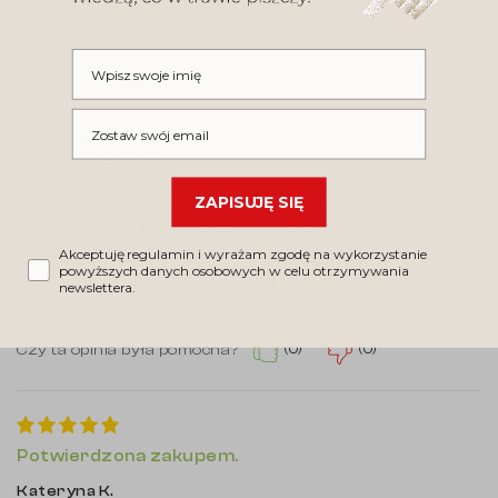
Wpisz swoje imię
Potwierdzona zakupem.
Wpisz swój email
Martyna W.
14.09.2024, 15:53
Polecam serdecznie, sklep godny zaufania,
ZAPISUJĘ SIĘ
bardzo miły, pomocny i łatwy kontakt
telefoniczny. Świetnie zabezpieczona
Akceptuję regulamin i wyrażam zgodę na wykorzystanie
powyższych danych osobowych w celu otrzymywania
paczuszka i bardzo szybka wysyłka. Pierwsze
newslettera.
zakupy, ale napewno nie ostatnie ♥️
(0)
(0)
Czy ta opinia była pomocna?
Potwierdzona zakupem.
Kateryna K.