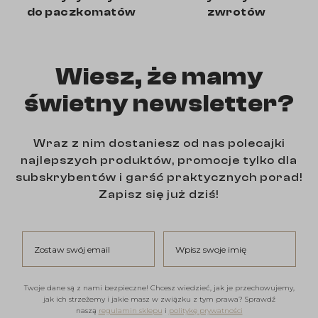
do paczkomatów
zwrotów
Wiesz, że mamy
świetny newsletter?
Wraz z nim dostaniesz od nas polecajki
najlepszych produktów, promocje tylko dla
subskrybentów i garść praktycznych porad!
Zapisz się już dziś!
Zostaw swój email
Wpisz swoje imię
Twoje dane są z nami bezpieczne! Chcesz wiedzieć, jak je przechowujemy,
jak ich strzeżemy i jakie masz w związku z tym prawa? Sprawdź
naszą
regulamin sklepu
i
politykę prywatności