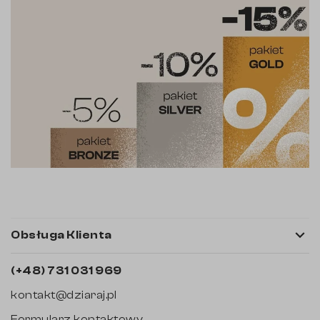

Obsługa Klienta
(+48) 731 031 969
kontakt@dziaraj.pl
Formularz kontaktowy