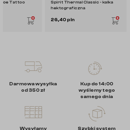
Stencil Eraser Aloe Tattoo
Spirit Thermal Cl
hektograficzna
69,00 pln
26,40 pln
Darmowa wysyłka
Kup do 14:00
od 350 zł
wyślemy tego
samego dnia
Wysyłamy
Szybki system