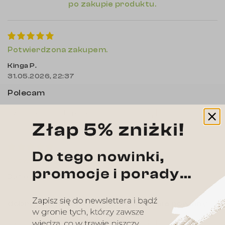
po zakupie produktu.
Potwierdzona zakupem.
Kinga P.
31.05.2026, 22:37
Polecam
(0)
(0)
Czy ta opinia była pomocna?
Potwierdzona zakupem.
Daniel L.
8.08.2025, 20:08
dobry tusz, kalki wychodza takie jakie powinny
(0)
(0)
Czy ta opinia była pomocna?