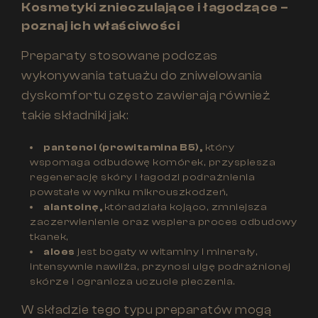
Kosmetyki znieczulające i łagodzące –
poznaj ich właściwości
Preparaty stosowane podczas
wykonywania tatuażu do zniwelowania
dyskomfortu często zawierają również
takie składniki jak:
pantenol (prowitamina B5),
który
wspomaga odbudowę komórek, przyspiesza
regenerację skóry i łagodzi podrażnienia
powstałe w wyniku mikrouszkodzeń,
alantoinę,
któradziała kojąco, zmniejsza
zaczerwienienie oraz wspiera proces odbudowy
tkanek,
aloes
jest bogaty w witaminy i minerały,
intensywnie nawilża, przynosi ulgę podrażnionej
skórze i ogranicza uczucie pieczenia.
W składzie tego typu preparatów mogą