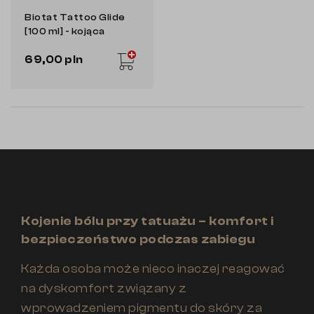
Biotat Tattoo Glide
[100 ml] - kojąca
wazelina
69,00 pln
Kojenie bólu przy tatuażu – komfort i
bezpieczeństwo podczas zabiegu
Każda osoba może nieco inaczej reagować
na dyskomfort związany z
wprowadzeniem pigmentu do skóry za