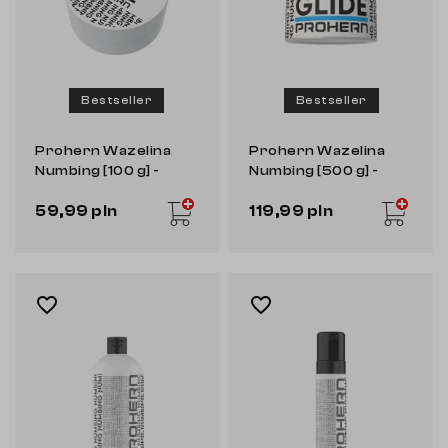
Bestseller
Bestseller
Prohern Wazelina
Prohern Wazelina
Numbing [100 g] -
Numbing [500 g] -
wazelina do tatuażu
wazelina do tatuażu
59,99 pln
119,99 pln
favorite_border
favorite_border