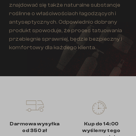
znajdować się także naturalne substancje
roślinne o właściwościach łagodzących i
antyseptycznych. Odpowiednio dobrany
produkt spowoduje, że proces tatuowania
przebiegnie sprawniej, będzie bezpieczny i
komfortowy dla każdego klienta.
Darmowa wysyłka
Kup do 14:00
od 350 zł
wyślemy tego