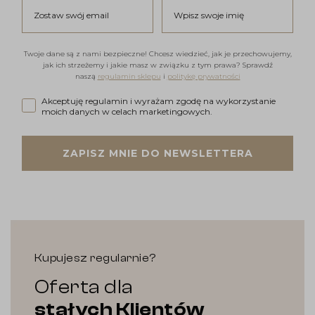
Zostaw swój email
Wpisz swoje imię
Twoje dane są z nami bezpieczne! Chcesz wiedzieć, jak je przechowujemy,
jak ich strzeżemy i jakie masz w związku z tym prawa? Sprawdź
naszą
regulamin sklepu
i
politykę prywatności
Akceptuję regulamin i wyrażam zgodę na wykorzystanie moi
Akceptuję regulamin i wyrażam zgodę na wykorzystanie
moich danych w celach marketingowych.
ZAPISZ MNIE DO NEWSLETTERA
Kupujesz regularnie?
Oferta dla
stałych Klientów