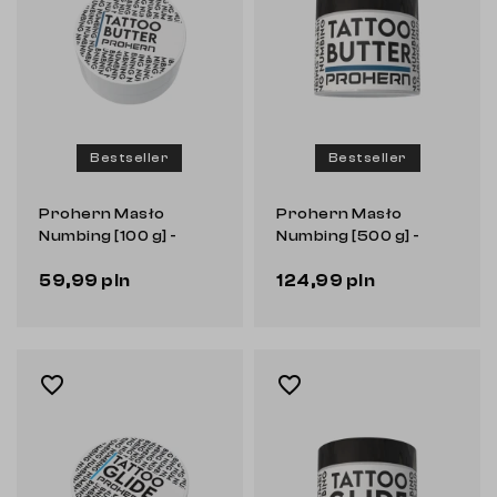
Bestseller
Bestseller
Prohern Masło
Prohern Masło
Numbing [100 g] -
Numbing [500 g] -
masło do tatuażu
masło do tatuażu
59,99 pln
124,99 pln
favorite_border
favorite_border