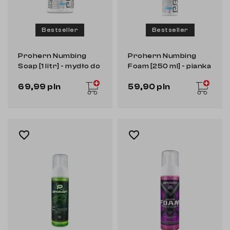
Bestseller
Bestseller
Prohern Numbing
Prohern Numbing
Soap [1 litr] - mydło do
Foam [250 ml] - pianka
tatuażu
do tatuażu
69,99 pln
59,90 pln
favorite_border
favorite_border