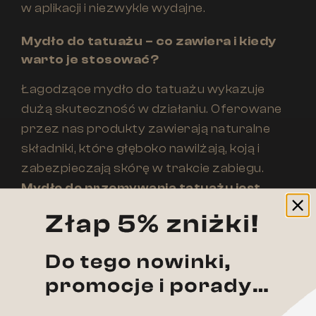
w aplikacji i niezwykle wydajne.
Mydło do tatuażu – co zawiera i kiedy
warto je stosować?
Łagodzące mydło do tatuażu wykazuje
dużą skuteczność w działaniu. Oferowane
przez nas produkty zawierają naturalne
składniki, które głęboko nawilżają, koją i
zabezpieczają skórę w trakcie zabiegu.
Mydło do przemywania tatuażu jest
dostępne w formie płynu lub pianki.
Produkty nakłada się w trakcie tatuowania
za pomocą wygodnego aplikatora. Po
nałożeniu i oczyszczeniu skóry należy je
delikatnie spłukać, a całą procedurę można
powtarzać według potrzeb.