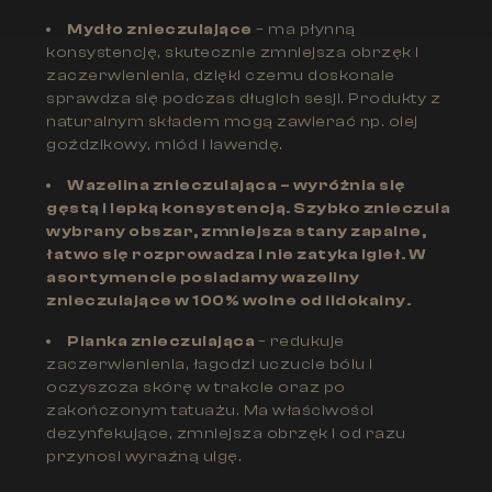
Mydło znieczulające
– ma płynną
konsystencję, skutecznie zmniejsza obrzęk i
zaczerwienienia, dzięki czemu doskonale
sprawdza się podczas długich sesji. Produkty z
naturalnym składem mogą zawierać np. olej
goździkowy, miód i lawendę.
Wazelina znieczulająca
– wyróżnia się
gęstą i lepką konsystencją. Szybko znieczula
wybrany obszar, zmniejsza stany zapalne,
łatwo się rozprowadza i nie zatyka igieł. W
asortymencie posiadamy wazeliny
znieczulające w 100% wolne od lidokainy.
Pianka znieczulająca
– redukuje
zaczerwienienia, łagodzi uczucie bólu i
oczyszcza skórę w trakcie oraz po
zakończonym tatuażu. Ma właściwości
dezynfekujące, zmniejsza obrzęk i od razu
przynosi wyraźną ulgę.