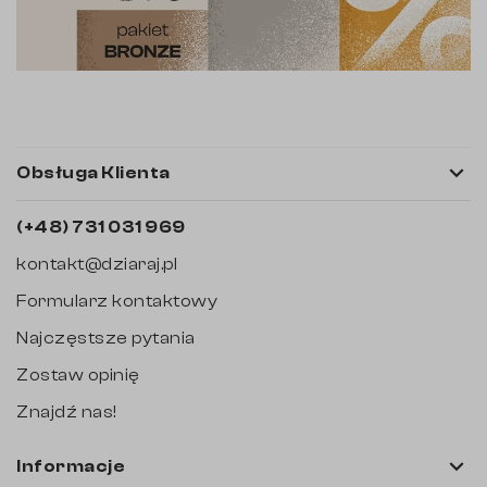

Obsługa Klienta
(+48) 731 031 969
kontakt@dziaraj.pl
Formularz kontaktowy
Najczęstsze pytania
Zostaw opinię
Znajdź nas!

Informacje