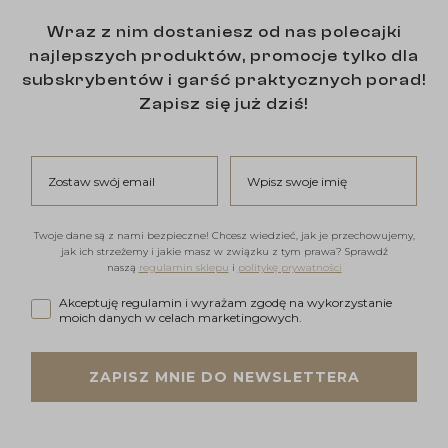
Wraz z nim dostaniesz od nas polecajki
najlepszych produktów, promocje tylko dla
subskrybentów i garść praktycznych porad!
Zapisz się już dziś!
Zostaw swój email
Wpisz swoje imię
Twoje dane są z nami bezpieczne! Chcesz wiedzieć, jak je przechowujemy,
jak ich strzeżemy i jakie masz w związku z tym prawa? Sprawdź
naszą
regulamin sklepu
i
politykę prywatności
Akceptuję regulamin i wyrażam zgodę na wykorzystanie moi
Akceptuję regulamin i wyrażam zgodę na wykorzystanie
moich danych w celach marketingowych.
ZAPISZ MNIE DO NEWSLETTERA