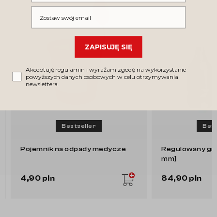
Wpisz swój email
ZAPISUJĘ SIĘ
Akceptuję regulamin i wyrażam zgodę na wykorzystanie
powyższych danych osobowych w celu otrzymywania
newslettera.
Bestseller
Bests
Pojemnik na odpady medycze
Regulowany gryf
mm]
4,90 pln
84,90 pln