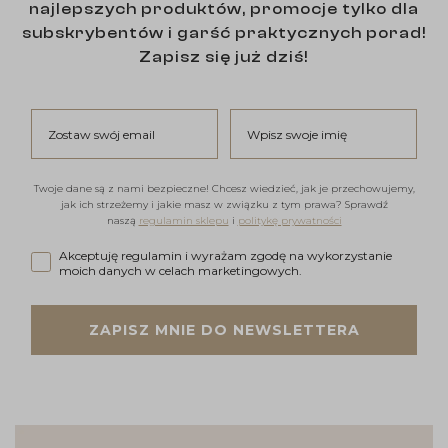
najlepszych produktów, promocje tylko dla
subskrybentów i garść praktycznych porad!
Zapisz się już dziś!
Zostaw swój email
Wpisz swoje imię
Twoje dane są z nami bezpieczne! Chcesz wiedzieć, jak je przechowujemy,
jak ich strzeżemy i jakie masz w związku z tym prawa? Sprawdź
naszą
regulamin sklepu
i
politykę prywatności
Akceptuję regulamin i wyrażam zgodę na wykorzystanie moi
Akceptuję regulamin i wyrażam zgodę na wykorzystanie
moich danych w celach marketingowych.
ZAPISZ MNIE DO NEWSLETTERA