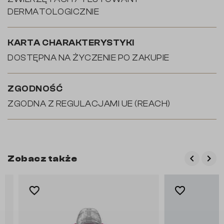
DERMATOLOGICZNIE
KARTA CHARAKTERYSTYKI
DOSTĘPNA NA ŻYCZENIE PO ZAKUPIE
ZGODNOŚĆ
ZGODNA Z REGULACJAMI UE (REACH)
keyboard_arrow_left
keyboard_arrow_right
Zobacz także
Poprzed
Nas
favorite_border
favorite_border