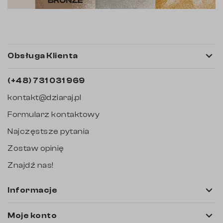

Obsługa Klienta
(+48) 731 031 969
kontakt@dziaraj.pl
Formularz kontaktowy
Najczęstsze pytania
Zostaw opinię
Znajdź nas!

Informacje

Moje konto