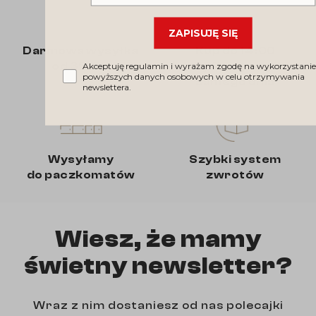
ZAPISUJĘ SIĘ
Darmowa wysyłka
Kup do 14:00
od 350 zł
wyślemy tego
Akceptuję regulamin i wyrażam zgodę na wykorzystanie
powyższych danych osobowych w celu otrzymywania
samego dnia
newslettera.
Wysyłamy
Szybki system
do paczkomatów
zwrotów
Wiesz, że mamy
świetny newsletter?
Wraz z nim dostaniesz od nas polecajki