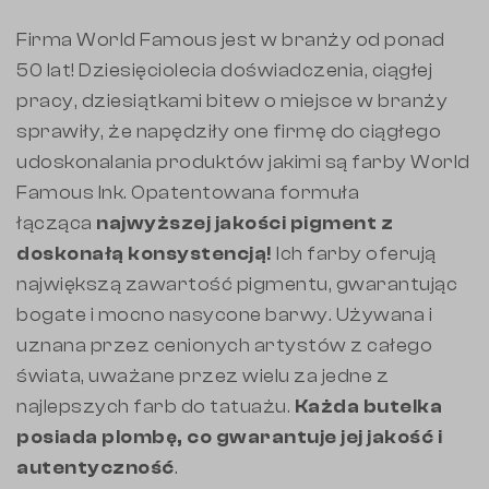
Firma World Famous jest w branży od ponad
50 lat! Dziesięciolecia doświadczenia, ciągłej
pracy, dziesiątkami bitew o miejsce w branży
sprawiły, że napędziły one firmę do ciągłego
udoskonalania produktów jakimi są farby World
Famous Ink. O
patentowana formuła
łącząca
najwyższej jakości pigment z
doskonałą konsystencją!
Ich farby oferują
największą zawartość pigmentu, gwarantując
bogate i mocno nasycone barwy.
Używana i
uznana przez cenionych artystów z całego
świata, uważane przez wielu za jedne z
najlepszych farb do tatuażu.
Każda butelka
posiada plombę, co gwarantuje jej jakość i
autentyczność
.