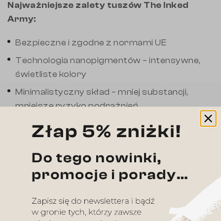
Najważniejsze zalety tuszów The Inked
Army:
Bezpieczne i zgodne z normami UE
Technologia nanopigmentów – intensywne,
świetliste kolory
Minimalistyczny skład – mniej substancji,
mniejsze ryzyko podrażnień
Produkcja w Europie – gwarancja jakości
Wegańska formuła, bez testów na
zwierzętach
Sterylizacja promieniami gamma dla pełnej
higieny
12 miesięcy trwałości po otwarciu