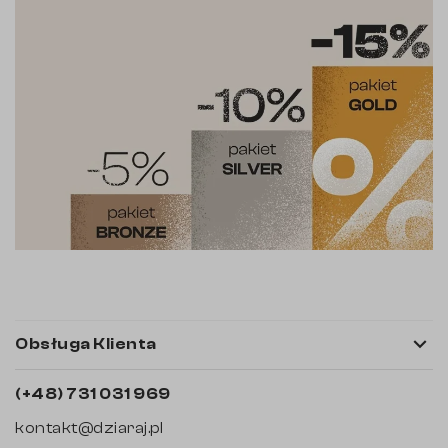

Obsługa Klienta
(+48) 731 031 969
kontakt@dziaraj.pl