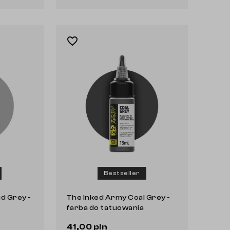
favorite_border
Bestseller
d Grey -
The Inked Army Coal Grey -
farba do tatuowania
41,00 pln