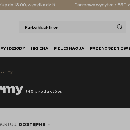
Kup do 13.00, wysyłka dziś
Darmowa wysyłka > 350 z
FY I DZIOBY
HIGIENA
PIELĘGNACJA
PRZENOSZENIE W
d Army
Army
(
45
produktów
)
SORTUJ:
DOSTĘPNE