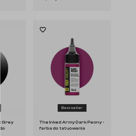
Do koszyka
favorite_border
Bestseller
k Grey
The Inked Army Dark Peony -
 do
farba do tatuowania