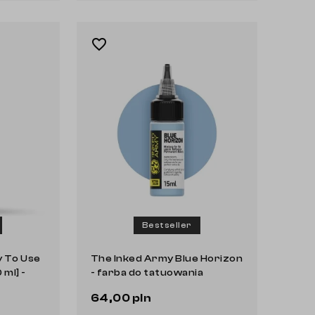
favorite_border
Bestseller
 To Use
The Inked Army Blue Horizon
ml] -
- farba do tatuowania
ycia
64,00 pln
Do koszyka