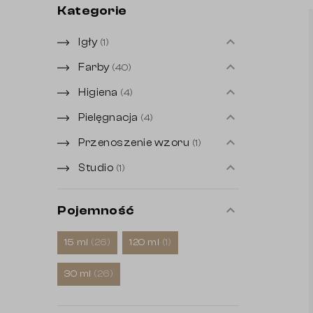
Kategorie
Igły
(1)
Farby
(40)
Higiena
(4)
Pielęgnacja
(4)
Przenoszenie wzoru
(1)
Studio
(1)
expand_less
Pojemność
15 ml
(26)
120 ml
(1)
30 ml
(26)