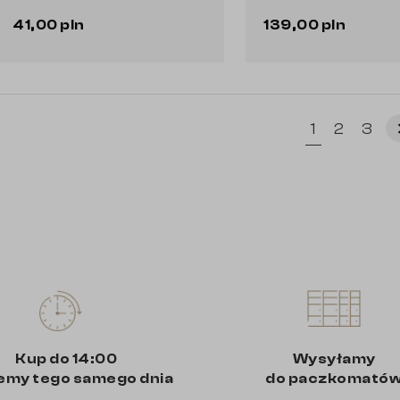
41,00 pln
139,00 pln
Do koszyka
Do koszyka
keyboard_
1
2
3
Kup do 14:00
Wysyłamy
emy tego samego dnia
do paczkomató