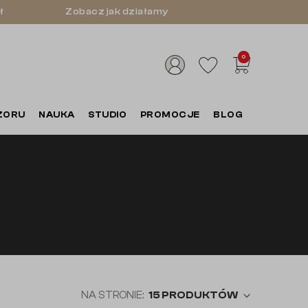
ł
Zobacz jak działamy
0
ZORU
NAUKA
STUDIO
PROMOCJE
BLOG
NA STRONIE:
15
PRODUKTÓW