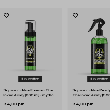
favorite_border
favorite_border
Bestseller
Bestseller
Sopanum Aloe Foamer The
Sopanum Aloe Ready
Inked Army [200 ml] - mydło
The Inked Army [500 
w piance
mydło gotowe do uż
34,00 pln
34,00 pln
Do koszyka
Do koszyka