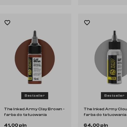
favorite_border
favorite_border
Bestseller
Bestseller
The Inked Army Clay Brown -
The Inked Army Clou
farba do tatuowania
farba do tatuowania
41,00 pln
64,00 pln