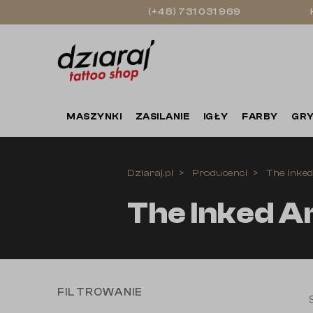
(+48) 731 031 969
MASZYNKI
ZASILANIE
IGŁY
FARBY
GRY
Dziaraj.pl
Producenci
The Inke
The Inked 
FILTROWANIE