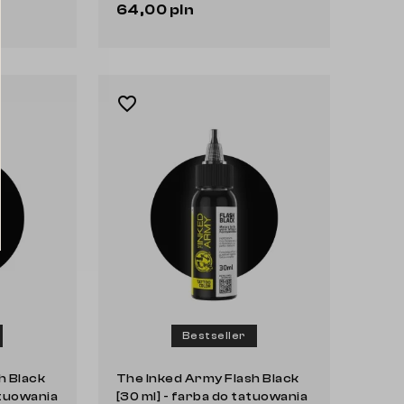
64,00 pln
Do koszyka
favorite_border
Bestseller
h Black
The Inked Army Flash Black
atuowania
[30 ml] - farba do tatuowania