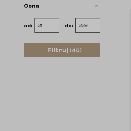
expand_less
Cena
od:
do:
(
45
)