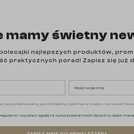
e mamy świetny ne
polecajki najlepszych produktów, prom
ść praktycznych porad! Zapisz się już d
Wpisz swoje imię
eć, jak je przechowujemy, jak ich strzeżemy i jakie masz w związku z tym prawa? Spra
gulamin i wyrażam zgodę na wykorzystanie moich danych w celac
 regulamin i wyrażam zgodę na wykorzystanie moich danych w celach mark
ZAPISZ MNIE DO NEWSLETTERA