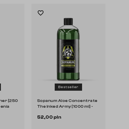
favorite_border
Bestseller
ner [250
Sopanum Aloe Concentrate
zenia
The Inked Army [1000 ml] -
mydło w koncentracie
52,00 pln
Do koszyka