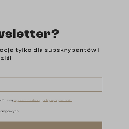
wsletter?
ocje tylko dla subskrybentów i
ziś!
wdź naszą
regulamin sklepu
i
politykę prywatności
h marketingowych.
etingowych.