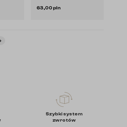
63,00 pln
Do koszyka
Następny
arrow_right
Szybki system
w
zwrotów