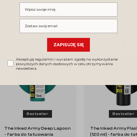
122,00 pln
58,00 pln
Wpisz swoje imię
Do koszyka
Do koszyka
Wpisz swój email
favorite_border
favorite_border
ZAPISUJĘ SIĘ
Akceptuję regulamin i wyrażam zgodę na wykorzystanie
powyższych danych osobowych w celu otrzymywania
newslettera.
Bestseller
Bestseller
The Inked Army Deep Lagoon
The Inked Army Flas
- farba do tatuowania
[120 ml] - farba do t