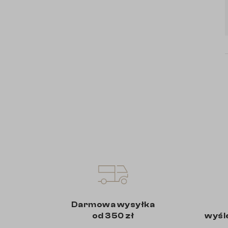
Darmowa wysyłka
od 350 zł
wyśl