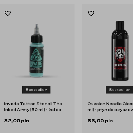
favorite_border
favorite_border
Bestseller
Bestseller
Invade Tattoo Stencil The
Oxxolon Needle Clea
Inked Army [50 ml] - żel do
ml] - płyn do czyszc
przenoszenia wzoru
igieł
32,00 pln
55,00 pln
Do koszyka
Do koszyka