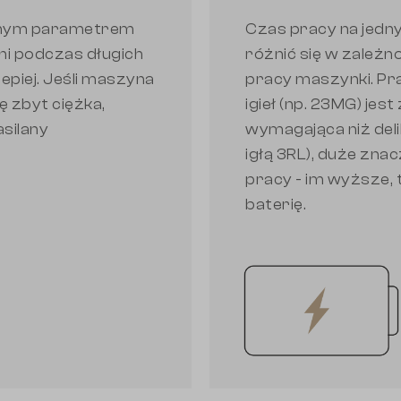
otnym parametrem
Czas pracy na jed
i podczas długich
różnić się w zależn
lepiej. Jeśli maszyna
pracy maszynki. P
 zbyt ciężka,
igieł (np. 23MG) jes
silany
wymagająca niż deli
igłą 3RL), duże zna
pracy - im wyższe,
baterię.