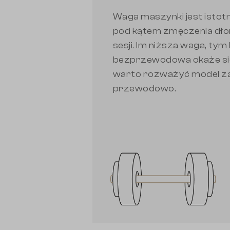
Waga maszynki jest ist
pod kątem zmęczenia dłon
sesji. Im niższa waga, tym 
bezprzewodowa okaże się
warto rozważyć model za
przewodowo.