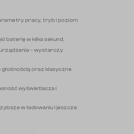
arametry pracy, tryb i poziom
baterię w kilka sekund.
urządzenia – wystarczy
ę głośnością oraz klasyczne
jasność wyświetlacza i
zybsze w ładowaniu i jeszcze