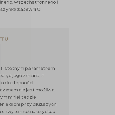
odnego, wszechstronnego i
aszynka zapewni Ci
YTU
est istotnym parametrem
n, a jego zmiana, z
ia dostepności
czasem nie jest możliwa.
tym mniej będzie
ie dłoni przy dłuższych
ie chwytu można uzyskać