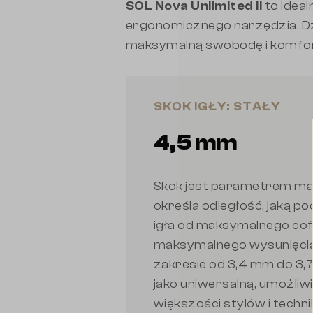
SOL Nova Unlimited II
to idea
ergonomicznego narzędzia. Dzi
maksymalną swobodę i komfor
SKOK IGŁY: STAŁY
4,5 mm
Skok jest parametrem ma
określa odległość, jaką p
igła od maksymalnego cofn
maksymalnego wysunięcia
zakresie od 3,4 mm do 3,7
jako uniwersalną, umożliw
większości stylów i techni