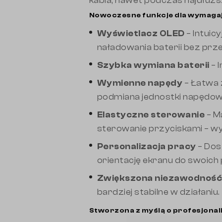
kabla, nawet podczas najdłuższ
Nowoczesne funkcje dla wymaga
Wyświetlacz OLED
– Intuic
naładowania baterii bez prze
Szybka wymiana baterii
– 
Wymienne napędy
– Łatwa 
podmiana jednostki napędow
Elastyczne sterowanie
– M
sterowanie przyciskami – wyb
Personalizacja pracy
– Dos
orientację ekranu do swoich
Zwiększona niezawodność
bardziej stabilne w działaniu.
Stworzona z myślą o profesjonal