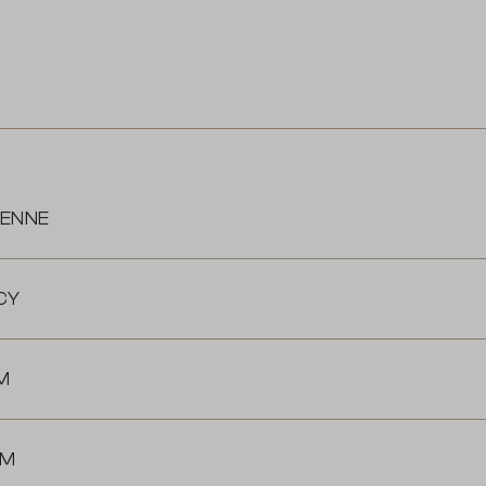
ENNE
CY
M
MM