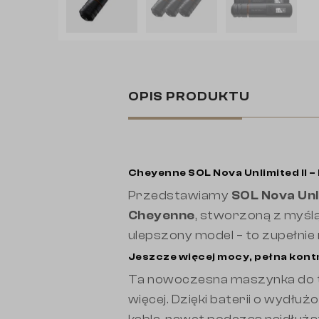
OPIS PRODUKTU
Cheyenne SOL Nova Unlimited II 
Przedstawiamy
SOL Nova Unli
Cheyenne
, stworzoną z myślą
ulepszony model – to zupełnie
Jeszcze więcej mocy, pełna kontr
Ta nowoczesna maszynka do ta
więcej. Dzięki baterii o wydł