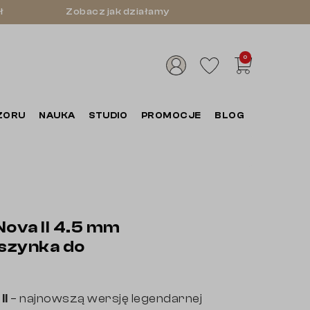
ł
Zobacz jak działamy
0
ZORU
NAUKA
STUDIO
PROMOCJE
BLOG
Nova II 4.5 mm
aszynka do
II
– najnowszą wersję legendarnej