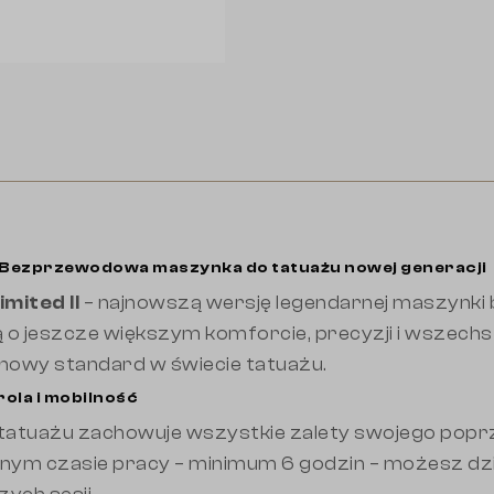
– Bezprzewodowa maszynka do tatuażu nowej generacji
mited II
– najnowszą wersję legendarnej maszynk
 o jeszcze większym komforcie, precyzji i wszechst
 nowy standard w świecie tatuażu.
ola i mobilność
tuażu zachowuje wszystkie zalety swojego poprzed
użonym czasie pracy – minimum 6 godzin – możesz dz