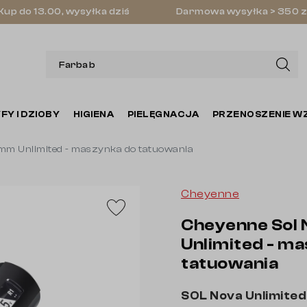
Kup do 13.00, wysyłka dziś
Darmowa wysyłka > 350 z
FY I DZIOBY
HIGIENA
PIELĘGNACJA
PRZENOSZENIE W
 mm Unlimited - maszynka do tatuowania
Cheyenne
Cheyenne Sol 
Unlimited - m
tatuowania
SOL Nova Unlimited 