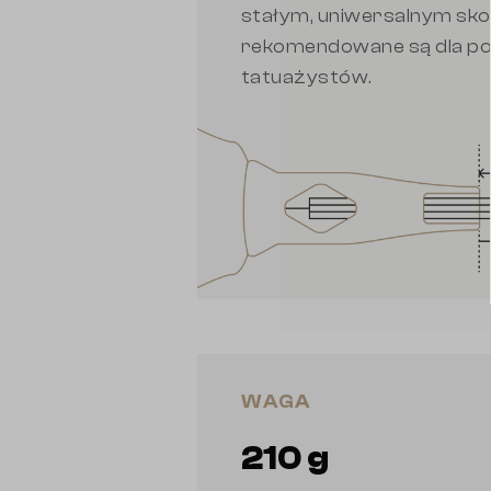
stałym, uniwersalnym sk
rekomendowane są dla po
tatuażystów.
WAGA
210 g