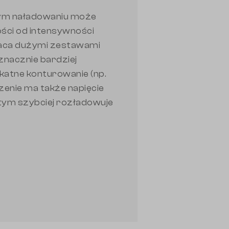
nym naładowaniu może
ości od intensywności
raca dużymi zestawami
t znacznie bardziej
katne konturowanie (np.
czenie ma także napięcie
 tym szybciej rozładowuje