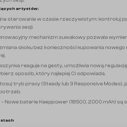
ych sesji.
jących artystów:
yjne sterowanie w czasie rzeczywistym: kontroluj p
rywania sesji.
Innowacyjny mechanizm suwakowy pozwala wymienić 
zmiana skoku bez konieczności kupowania nowego 
ej.
aszynka reaguje na gesty, umożliwia nową regulacj
ierz sposób, który najlepiej Ci odpowiada.
tosuj tryb pracy (Steady lub 3 Responsive Modes), 
 potrzeb.
– Nowe baterie Keeppower (18500, 2000 mAh) są s
istach