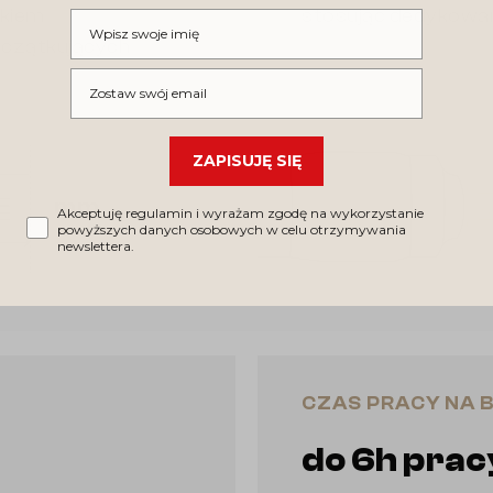
okiem
stosując dedykowane
Wpisz swoje imię
czątkujących
Wpisz swój email
ZAPISUJĘ SIĘ
Akceptuję regulamin i wyrażam zgodę na wykorzystanie
powyższych danych osobowych w celu otrzymywania
newslettera.
CZAS PRACY NA B
do 6h prac