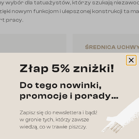
lny wybór dla tatuażystów, którzy szukają niezaw
ęki nowym funkcjom i ulepszonej konstrukcji ta m
t pracy.
ŚREDNICA UCHW
33 mm
szyny, który
Średnica chwytu j
odczas pracy pokona
w maszynach typu pe
ięcia, do
powodu ograniczen
. Wartość skoku w
zamiennych części, 
 mm określa się
Im grubszy chwyt, 
iającą pracę w
odczuwalne zmęczen
k. Maszynki ze
sesjach. Pogrubien