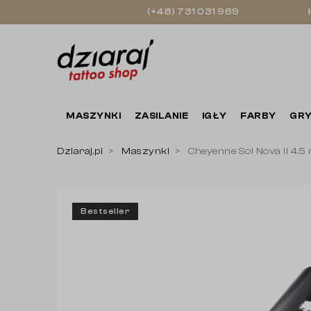
(+48) 731 031 969
MASZYNKI
ZASILANIE
IGŁY
FARBY
GRY
Dziaraj.pl
Maszynki
Cheyenne Sol Nova II 4.5
Bestseller