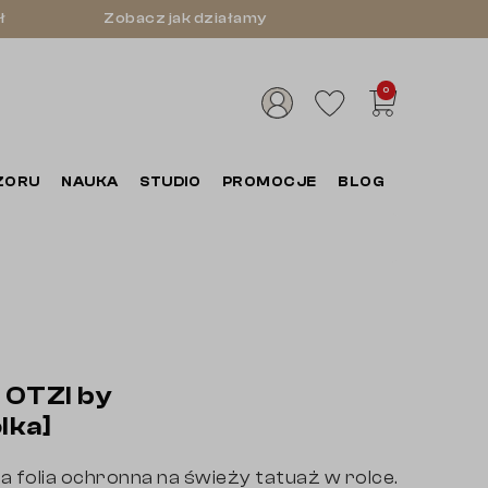
ł
Zobacz jak działamy
0
ZORU
NAUKA
STUDIO
PROMOCJE
BLOG
 OTZI by
lka]
 folia ochronna na świeży tatuaż w rolce.