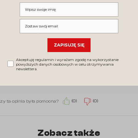
cena
4
Wpisz swoje imię
3
inia
Wpisz swój email
2
1
ZAPISUJĘ SIĘ
enzje wystawiane są przez klientów po zakupie produ
Akceptuję regulamin i wyrażam zgodę na wykorzystanie
powyższych danych osobowych w celu otrzymywania
newslettera.
obrze się trzyma, polecam :)
(0)
(0)
zy ta opinia była pomocna?
Zobacz także