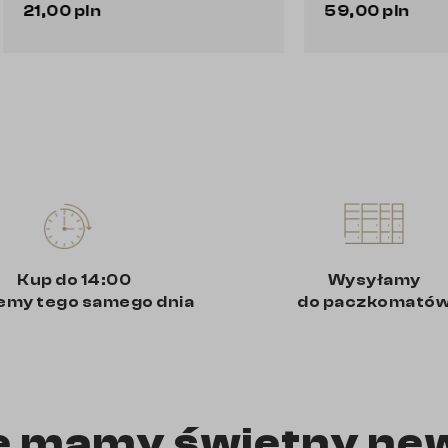
n
59,00 pln
Do koszyka
Do koszyka
Kup do 14:00
Wysyłamy
emy tego samego dnia
do paczkomató
e mamy świetny ne