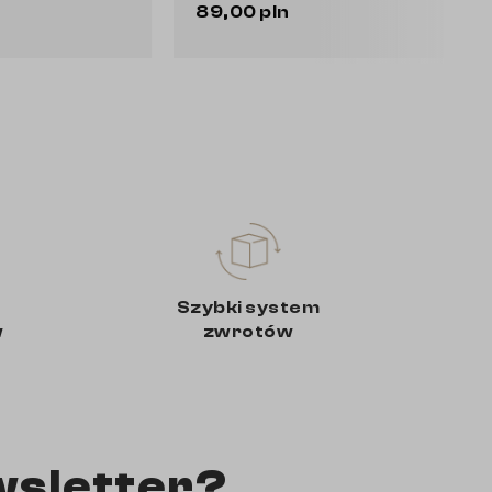
89,00 pln
129,00 
Do koszyka
Szybki system
w
zwrotów
wsletter?