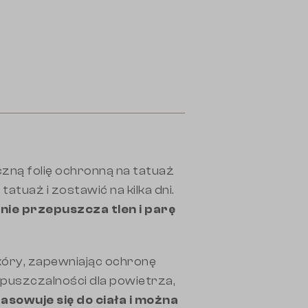
zną folię ochronną na tatuaż
atuaż i zostawić na kilka dni.
nie przepuszcza tlen i parę
skóry, zapewniając ochronę
epuszczalności dla powietrza,
pasowuje się do ciała i można