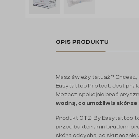
OPIS PRODUKTU
Masz świeży tatuaż? Chcesz, a
Easytattoo Protect. Jest prakty
Możesz spokojnie brać pryszn
wodną, co umożliwia skórze
Produkt OTZI By Easytattoo to 
przed bakteriami i brudem, ora
skóra oddycha, co skuteczni