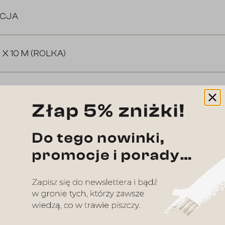
CJA
 X 10 M (ROLKA)
TYCZNA / HIPOALERGICZNA / WODOODPORNA
5