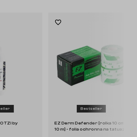
favorite_border
favorite_border
Bestseller
EZ Derm Defender [rolka 10 cm x
EZ Derm 
10 m] - folia ochronna na tatuaż
10 m] - 