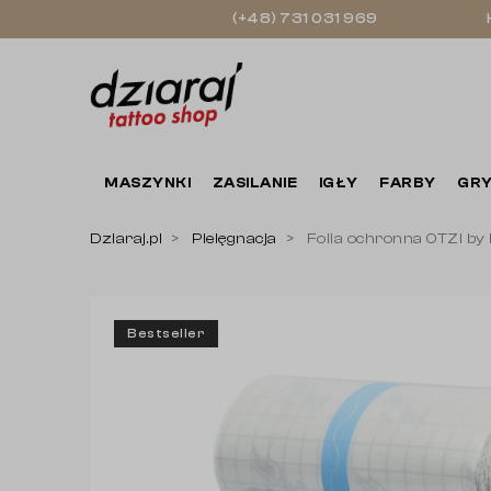
(+48) 731 031 969
MASZYNKI
ZASILANIE
IGŁY
FARBY
GRY
Dziaraj.pl
Pielęgnacja
Folia ochronna OTZI by 
Bestseller