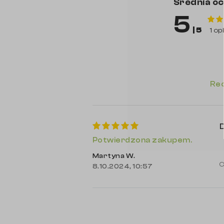
Średnia o
5
| 5
1 op
Rec
D
Potwierdzona zakupem.
Martyna W.
C
8.10.2024, 10:57