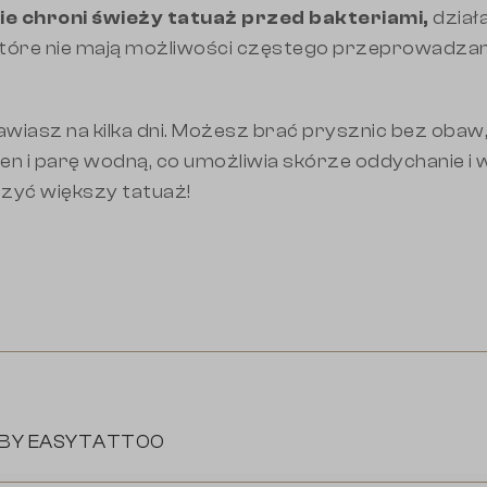
nie chroni świeży tatuaż przed bakteriami,
działa
 które nie mają możliwości częstego przeprowadza
tawiasz na kilka dni. Możesz brać prysznic bez obaw,
n i parę wodną, co umożliwia skórze oddychanie i 
zyć większy tatuaż!
 BY EASYTATTOO