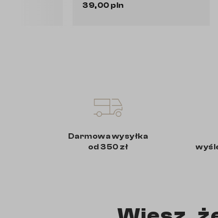
39,00 pln
21,00 pl
Do koszyka
Darmowa wysyłka
od 350 zł
wyśl
Wiesz, ż