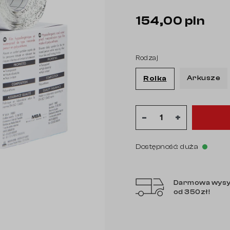
154,00 pln
Rodzaj
keyboard_arrow_right
Następny
Arkusze
Rolka
-
+
Dostępność: duża
Darmowa wysy
od 350zł!