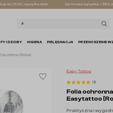
Kup do 13.00, wysyłka dziś
Darmowa wysyłka > 350 z
FY I DZIOBY
HIGIENA
PIELĘGNACJA
PRZENOSZENIE W
Easytattoo [Rolka]
Easy Tattoo
(1)
Folia ochronna
Easytattoo [Ro
Praktyczna i wygodna