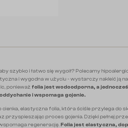
by szybko i łatwo się wygoił? Polecamy hipoalergic
czna i wygodna w użyciu - wystarczy nakleić ją na t
ic, ponieważ
folia jest wodoodporna, a jednocześ
 oddychanie i wspomaga gojenie.
cienka, elastyczna folia, która ściśle przylega do 
z przyspieszając proces gojenia. Dzięki pełnej prz
e wspomaga regenerację.
Folia jest elastyczna, do