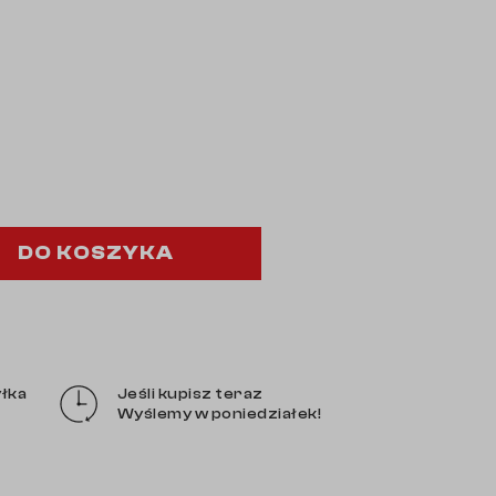
DO KOSZYKA
łka
Jeśli kupisz teraz
Wyślemy w poniedziałek!