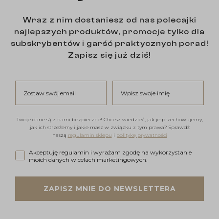
Wraz z nim dostaniesz od nas polecajki
najlepszych produktów, promocje tylko dla
subskrybentów i garść praktycznych porad!
Zapisz się już dziś!
Zostaw swój email
Wpisz swoje imię
Twoje dane są z nami bezpieczne! Chcesz wiedzieć, jak je przechowujemy,
jak ich strzeżemy i jakie masz w związku z tym prawa? Sprawdź
naszą
regulamin sklepu
i
politykę prywatności
Akceptuję regulamin i wyrażam zgodę na wykorzystanie moi
Akceptuję regulamin i wyrażam zgodę na wykorzystanie
moich danych w celach marketingowych.
ZAPISZ MNIE DO NEWSLETTERA