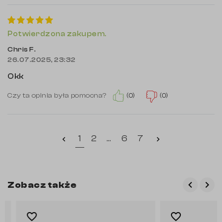
Potwierdzona zakupem.
Chris F.
26.07.2025, 23:32
Okk
(0)
(0)
Czy ta opinia była pomocna?
1
2
…
6
7
chevron_left
chevron_right
keyboard_arrow_left
keyboard_arrow_right
Zobacz także
Poprzed
Nas
favorite_border
favorite_border