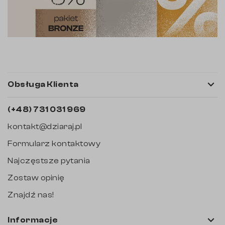

Obsługa Klienta
(+48) 731 031 969
kontakt@dziaraj.pl
Formularz kontaktowy
Najczęstsze pytania
Zostaw opinię
Znajdź nas!

Informacje