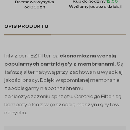
Kup do godziny
12:00
Darmowa wysyłka
Wyślemy jeszcze dzisiaj!
od 350zł!
OPIS PRODUKTU
Igły z serii EZ Filter są
ekonomiczna wersją
popularnych cartridge'y z membranami.
Są
tańszą alternatywą przy zachowaniu wysokiej
jakości pracy. Dzięki wspomnianej membranie
zapobiegamy niepotrzebnemu
zanieczyszczeniu sprzętu. Cartridge Filter są
kompatybilne z większością maszyn i gryfów
na rynku.