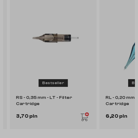
Bestseller
Bests
RS - 0,35 mm - LT - Filter
RL - 0,20 mm - L
Cartridge
Cartridge
3,70 pln
6,20 pln