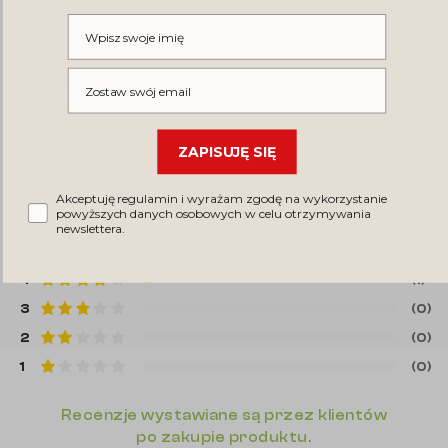
Wpisz swoje imię
Wpisz swój email
OPINIE
(33)
ZAPISUJĘ SIĘ
Średnia ocena
4.97
Akceptuję regulamin i wyrażam zgodę na wykorzystanie
| 5
33 opinie
powyższych danych osobowych w celu otrzymywania
newslettera.
5
(32)
4
(1)
3
(0)
2
(0)
1
(0)
Recenzje wystawiane są przez klientów
po zakupie produktu.