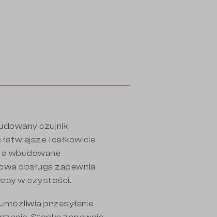
budowany czujnik
łatwiejsze i całkowicie
, a wbudowane
dowa obsługa zapewnia
racy w czystości.
o umożliwia przesyłanie