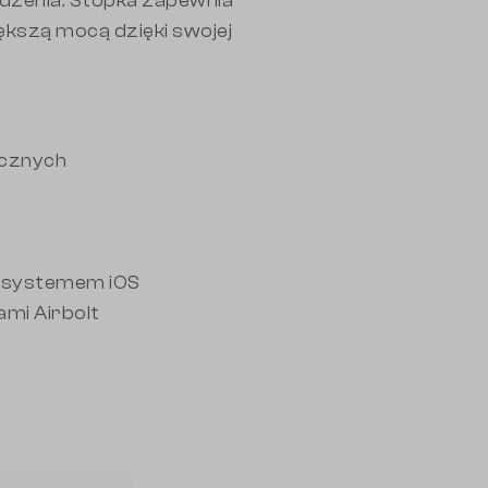
ądzenia. Stopka zapewnia
kszą mocą dzięki swojej
icznych
z systemem iOS
ami Airbolt