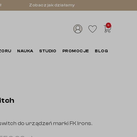
ł
Zobacz jak działamy
0
ZORU
NAUKA
STUDIO
PROMOCJE
BLOG
itch
witch do urządzeń marki FK Irons.