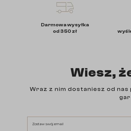
Darmowa wysyłka
od 350 zł
wyśl
Wiesz, ż
Wraz z nim dostaniesz od nas 
gar
Zostaw swój email