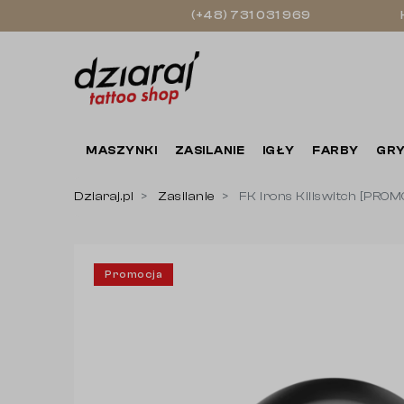
(+48) 731 031 969
MASZYNKI
ZASILANIE
IGŁY
FARBY
GRY
Dziaraj.pl
Zasilanie
FK Irons Killswitch [PRO
Promocja