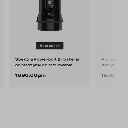
Bestseller
Spektra Powerbolt 2 - bateria
Alpinusep
a
do maszynki do tatuowania
dezynfe
1 690,00 pln
19,90 p
Do koszyka