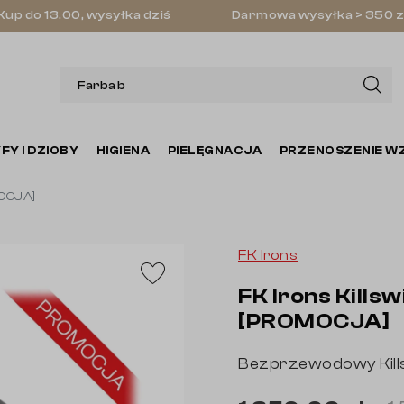
Kup do 13.00, wysyłka dziś
Darmowa wysyłka > 350 z
FY I DZIOBY
HIGIENA
PIELĘGNACJA
PRZENOSZENIE W
MOCJA]
FK Irons
FK Irons Killsw
[PROMOCJA]
Bezprzewodowy Kills