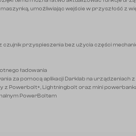
Dzięki temu można łatwo aktualizować funkcje urz
aszynką, umożliwiając wejście w przyszłość z wię
z czujnik przyspieszenia bez użycia części mechan
rotnego ładowania
nia za pomocą aplikacji Darklab na urządzeniach 
y z Powerbolt+, Lightningbolt oraz mini powerbank
ginalnym PowerBoltem