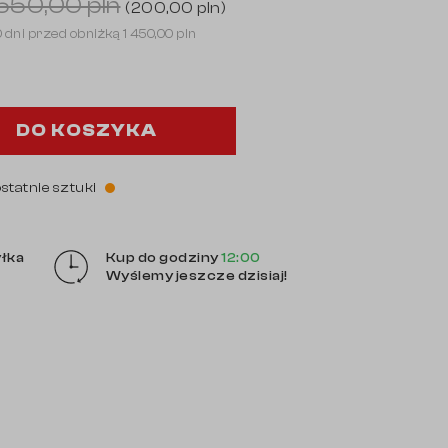
 550,00 pln
(200,00 pln)
0 dni przed obniżką
1 450,00 pln
DO KOSZYKA
ostatnie sztuki
łka
Kup do godziny
12:00
Wyślemy jeszcze dzisiaj!