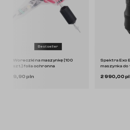
Bestseller
Woreczki na maszynkę [100
Spektra E
szt.] folia ochronna
maszynka
9,90 pln
2 990,0
Do koszyka