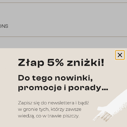
RONS
M X 20 MM
C