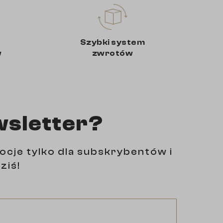
Szybki system
w
zwrotów
wsletter?
ocje tylko dla subskrybentów i
ziś!