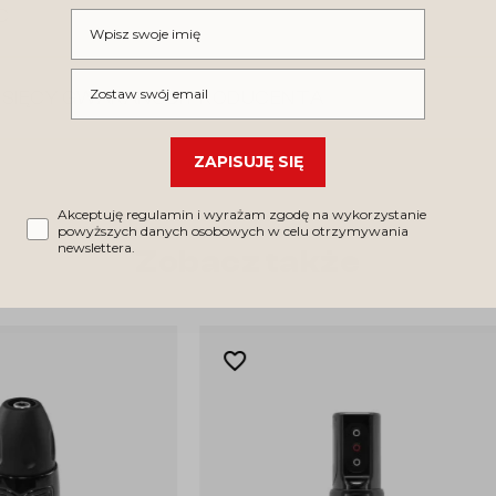
C
Wpisz swoje imię
Wpisz swój email
IESIĘCY GWARANCJI PRODUCENTA
ZAPISUJĘ SIĘ
Akceptuję regulamin i wyrażam zgodę na wykorzystanie
powyższych danych osobowych w celu otrzymywania
newslettera.
Zobacz także
favorite_border