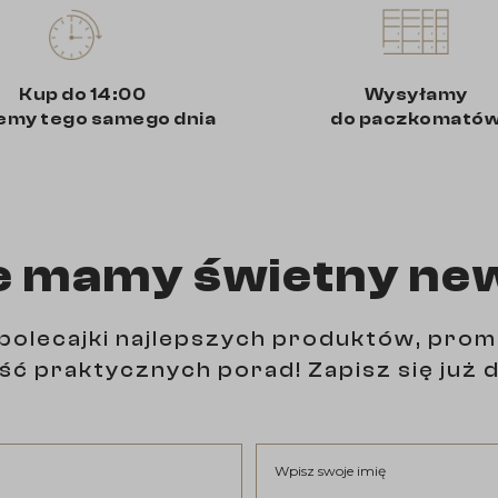
Kup do 14:00
Wysyłamy
emy tego samego dnia
do paczkomató
e mamy świetny ne
polecajki najlepszych produktów, prom
ść praktycznych porad! Zapisz się już d
Wpisz swoje imię