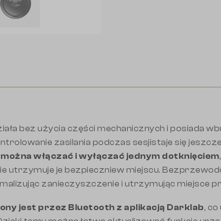
ziała bez użycia części mechanicznych i posiada w
trolowanie zasilania podczas sesjistaje się jeszcze 
 można włączać i wyłączać jednym dotknięciem
ie utrzymuje je bezpieczniew miejscu. Bezprzewo
imalizując zanieczyszczenie i utrzymując miejsce p
zony jest przez Bluetooth z aplikacją Darklab
, c