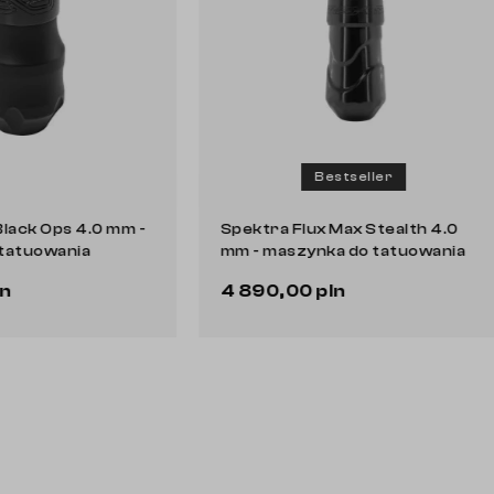
Bestseller
xo Black Ops 4.0 mm -
Spektra Flux Max Stealth 4.0
 do tatuowania
mm - maszynka do tatuowani
0 pln
4 890,00 pln
Do koszyka
Do koszyka