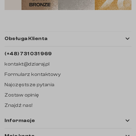

Obsługa Klienta
(+48) 731 031 969
kontakt@dziaraj.pl
Formularz kontaktowy
Najczęstsze pytania
Zostaw opinię
Znajdź nas!

Informacje
Moje konto