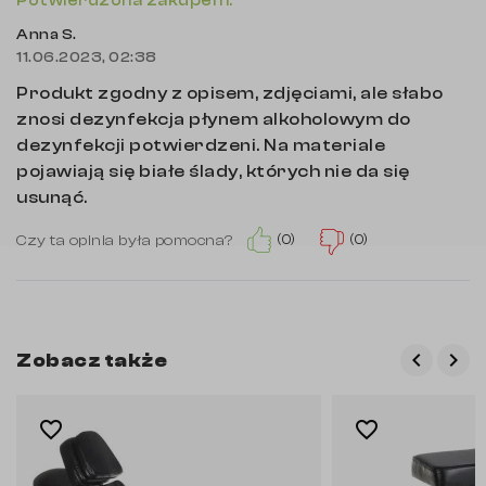
Potwierdzona zakupem.
Anna S.
11.06.2023, 02:38
Produkt zgodny z opisem, zdjęciami, ale słabo
znosi dezynfekcja płynem alkoholowym do
dezynfekcji potwierdzeni. Na materiale
pojawiają się białe ślady, których nie da się
usunąć.
(0)
(0)
Czy ta opinia była pomocna?
keyboard_arrow_left
keyboard_arrow_right
Zobacz także
Poprzed
Nas
favorite_border
favorite_border