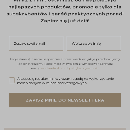
Wraz z nim dostaniesz od nas polecajki
najlepszych produktów, promocje tylko dla
subskrybentów i garść praktycznych porad!
Zapisz się już dziś!
Zostaw swój email
Wpisz swoje imię
Twoje dane są z nami bezpieczne! Chcesz wiedzieć, jak je przechowujemy,
jak ich strzeżemy i jakie masz w związku z tym prawa? Sprawdź
naszą
regulamin sklepu
i
politykę prywatności
Akceptuję regulamin i wyrażam zgodę na wykorzystanie moi
Akceptuję regulamin i wyrażam zgodę na wykorzystanie
moich danych w celach marketingowych.
ZAPISZ MNIE DO NEWSLETTERA