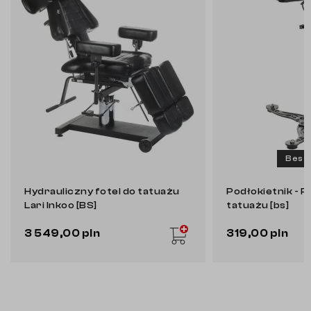
Bests
Hydrauliczny fotel do tatuażu
Podłokietnik - 
Lari Inkoo [BS]
tatuażu [bs]
3 549,00 pln
319,00 pln