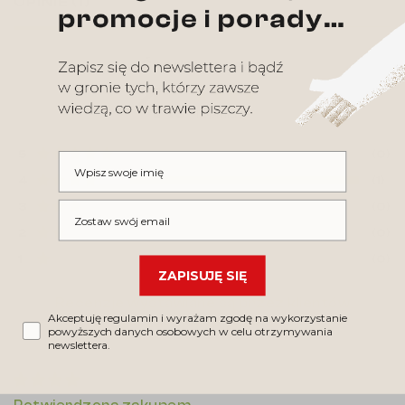
OPINIE
(1)
Średnia ocena
4
| 5
1 opinia
5
(0)
Wpisz swoje imię
4
(1)
Wpisz swój email
3
(0)
2
(0)
1
(0)
ZAPISUJĘ SIĘ
Recenzje wystawiane są przez klientów
Akceptuję regulamin i wyrażam zgodę na wykorzystanie
po zakupie produktu.
powyższych danych osobowych w celu otrzymywania
newslettera.