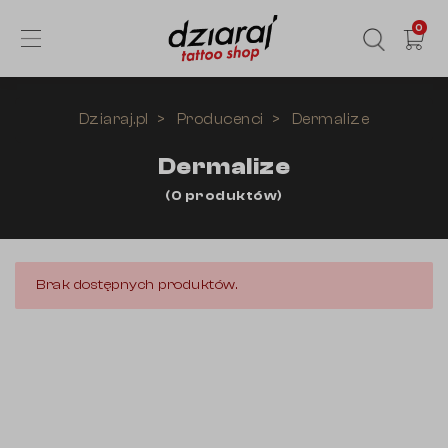
0
Dziaraj.pl
Producenci
Dermalize
Dermalize
(
0
produktów
)
Brak dostępnych produktów.