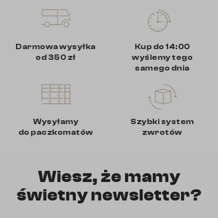
Darmowa wysyłka
Kup do 14:00
od 350 zł
wyślemy tego
samego dnia
Wysyłamy
Szybki system
do paczkomatów
zwrotów
Wiesz, że mamy
świetny newsletter?