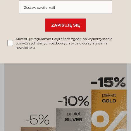
Wpisz swój email
Kupujesz regularnie?
ZAPISUJĘ SIĘ
Oferta dla
stałych Klientów
Akceptuję regulamin i wyrażam zgodę na wykorzystanie
powyższych danych osobowych w celu otrzymywania
newslettera.
SPRAWDŹ