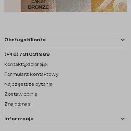

Obsługa Klienta
(+48) 731 031 969
kontakt@dziaraj.pl
Formularz kontaktowy
Najczęstsze pytania
Zostaw opinię
Znajdź nas!

Informacje