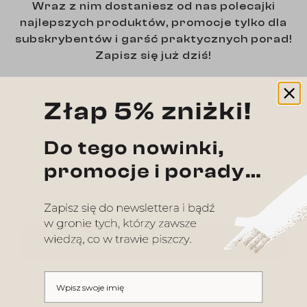
Wraz z nim dostaniesz od nas polecajki
najlepszych produktów, promocje tylko dla
subskrybentów i garść praktycznych porad!
Zapisz się już dziś!
Zostaw swój email
Wpisz swoje imię
Twoje dane są z nami bezpieczne! Chcesz wiedzieć, jak je przechowujemy,
jak ich strzeżemy i jakie masz w związku z tym prawa? Sprawdź
naszą
regulamin sklepu
i
politykę prywatności
Akceptuję regulamin i wyrażam zgodę na wykorzystanie moi
Akceptuję regulamin i wyrażam zgodę na wykorzystanie
moich danych w celach marketingowych.
ZAPISZ MNIE DO NEWSLETTERA
Wpisz swoje imię