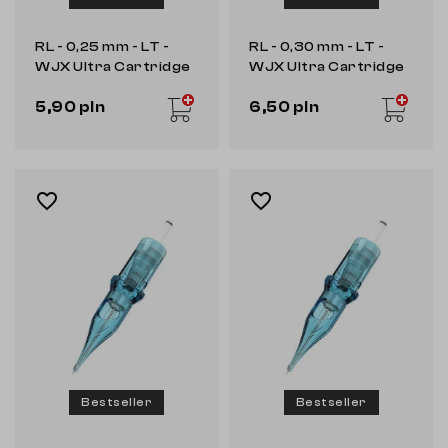
RL - 0,25 mm - LT -
RL - 0,30 mm - LT -
WJX Ultra Cartridge
WJX Ultra Cartridge
5,90 pln
6,50 pln
favorite_border
favorite_border
Bestseller
Bestseller