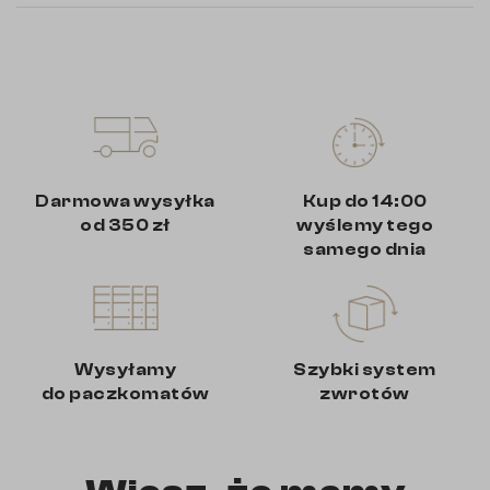
Darmowa wysyłka
Kup do 14:00
od 350 zł
wyślemy tego
samego dnia
Wysyłamy
Szybki system
do paczkomatów
zwrotów