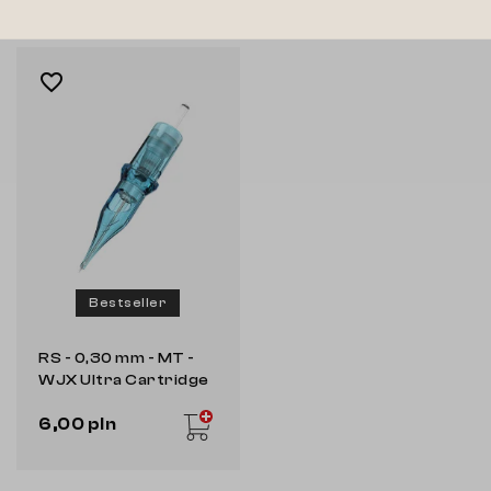
favorite_border
Bestseller
RS - 0,30 mm - MT -
WJX Ultra Cartridge
6,00 pln