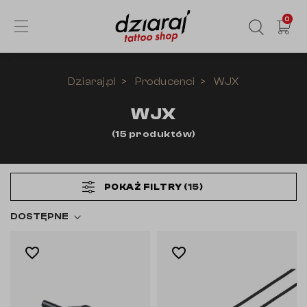
0
Dziaraj.pl
Producenci
WJX
WJX
(
15
produktów
)
POKAŻ FILTRY (
15
)
DOSTĘPNE
favorite_border
favorite_border