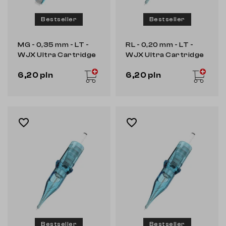
Bestseller
Bestseller
MG - 0,35 mm - LT -
RL - 0,20 mm - LT -
WJX Ultra Cartridge
WJX Ultra Cartridge
6,20 pln
6,20 pln
favorite_border
favorite_border
Bestseller
Bestseller