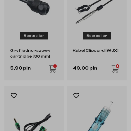
Bestseller
Bestseller
Gryf jednorazowy
Kabel Clipcord [WJX]
cartridge [30 mm]
[WJX]
5,90 pln
49,00 pln
favorite_border
favorite_border