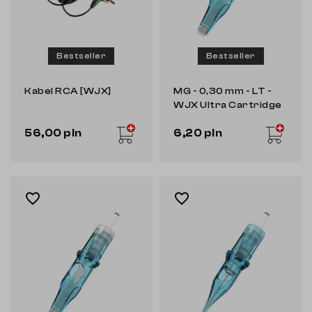
Bestseller
Bestseller
Kabel RCA [WJX]
MG - 0,30 mm - LT -
WJX Ultra Cartridge
56,00 pln
6,20 pln
favorite_border
favorite_border