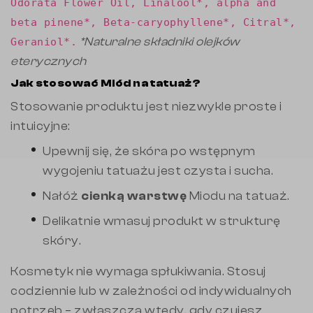
Odorata Flower Oil, Linalool*, alpha and
beta pinene*, Beta-caryophyllene*, Citral*,
*Naturalne składniki olejków
Geraniol*.
eterycznych
Jak stosować Miód na tatuaż?
Stosowanie produktu jest niezwykle proste i
intuicyjne:
Upewnij się, że skóra po wstępnym
wygojeniu tatuażu jest czysta i sucha.
Nałóż
cienką warstwę
Miodu na tatuaż.
Delikatnie wmasuj produkt w strukturę
skóry.
Kosmetyk nie wymaga spłukiwania. Stosuj
codziennie lub w zależności od indywidualnych
potrzeb – zwłaszcza wtedy, gdy czujesz