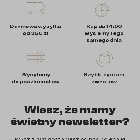
Darmowa wysyłka
Kup do 14:00
od 350 zł
wyślemy tego
samego dnia
Wysyłamy
Szybki system
do paczkomatów
zwrotów
Wiesz, że mamy
świetny newsletter?
Wraz z nim dostaniesz od nas polecajki