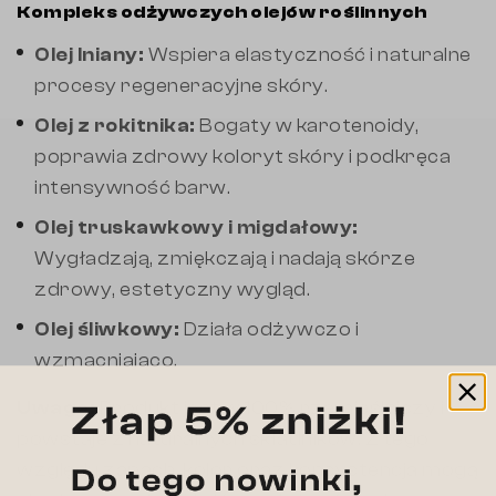
Kompleks odżywczych olejów roślinnych
Olej lniany:
Wspiera elastyczność i naturalne
procesy regeneracyjne skóry.
Olej z rokitnika:
Bogaty w karotenoidy,
poprawia zdrowy koloryt skóry i podkręca
intensywność barw.
Olej truskawkowy i migdałowy:
Wygładzają, zmiękczają i nadają skórze
zdrowy, estetyczny wygląd.
Olej śliwkowy:
Działa odżywczo i
wzmacniająco.
Uwaga:
Produkt jest w 100% rzemieślniczy i
powstaje z naturalnych składników. Z tego
względu zapach, kolor oraz konsystencja mogą