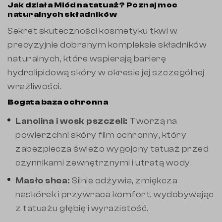
Jak działa Miód na tatuaż? Poznaj moc
naturalnych składników
Sekret skuteczności kosmetyku tkwi w
precyzyjnie dobranym kompleksie składników
naturalnych, które wspierają barierę
hydrolipidową skóry w okresie jej szczególnej
wrażliwości.
Bogata baza ochronna
Lanolina i wosk pszczeli:
Tworzą na
powierzchni skóry film ochronny, który
zabezpiecza świeżo wygojony tatuaż przed
czynnikami zewnętrznymi i utratą wody.
Masło shea:
Silnie odżywia, zmiękcza
naskórek i przywraca komfort, wydobywając
z tatuażu głębię i wyrazistość.