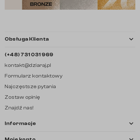

Obsługa Klienta
(+48) 731 031 969
kontakt@dziaraj.pl
Formularz kontaktowy
Najczęstsze pytania
Zostaw opinię
Znajdź nas!

Informacje

Moje konto