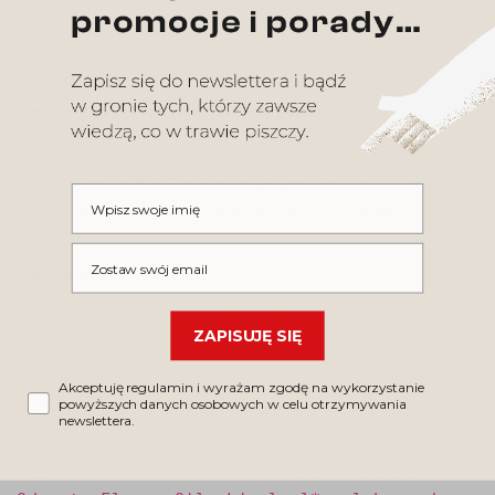
się nieznacznie różnić w zależności od
konkretnej partii.
Skład i INCI
Pełny skład (składniki aktywne)
Lanolina, Olej migdałowy, Olej śliwowy, Masło
shea, Olej lniany, Wosk pszczeli, Witamina E, Olej
Wpisz swoje imię
truskawkowy, Olej rokitnikowego, Olejek
eteryczny grejpfrutowy, Olejek ylang ylang.
Wpisz swój email
Skład INCI
Lanolin, Prunus Amygdalus Dulcis Oil, Prunus
ZAPISUJĘ SIĘ
Domestica Seed Oil, Butyrospermum Parkii
Butter, Cera Alba, Linum Usitatissimum Seed
Akceptuję regulamin i wyrażam zgodę na wykorzystanie
powyższych danych osobowych w celu otrzymywania
Oil, Fragaria Ananassa Seed Oil, Tocopheryl
newslettera.
Acetate, Citrus Paradisi Peel Oil, Hippophae
Rhamnoides Fruit Oil, Limonene*, Cananga