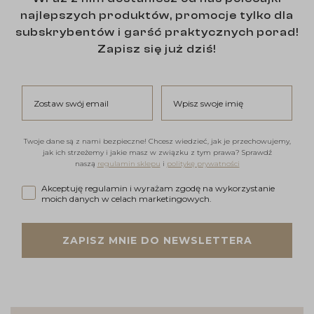
najlepszych produktów, promocje tylko dla
subskrybentów i garść praktycznych porad!
Zapisz się już dziś!
Zostaw swój email
Wpisz swoje imię
Twoje dane są z nami bezpieczne! Chcesz wiedzieć, jak je przechowujemy,
jak ich strzeżemy i jakie masz w związku z tym prawa? Sprawdź
naszą
regulamin sklepu
i
politykę prywatności
Akceptuję regulamin i wyrażam zgodę na wykorzystanie moi
Akceptuję regulamin i wyrażam zgodę na wykorzystanie
moich danych w celach marketingowych.
ZAPISZ MNIE DO NEWSLETTERA