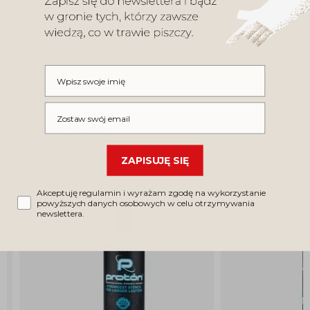
POJEMNOŚĆ
200 ML
Wpisz swoje imię
Wpisz swój email
keyboard_arrow_left
keyboard_arrow_right
Zobacz także
Poprzed
Nas
ZAPISUJĘ SIĘ
favorite_border
favorite_border
Akceptuję regulamin i wyrażam zgodę na wykorzystanie
powyższych danych osobowych w celu otrzymywania
newslettera.