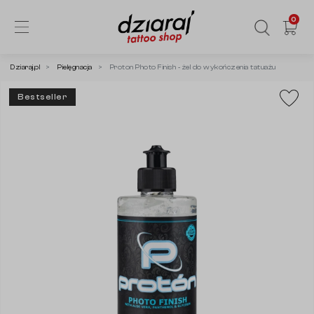
0
Dziaraj.pl
Pielęgnacja
Proton Photo Finish - żel do wykończenia tatuażu
Bestseller