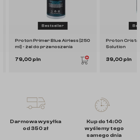
Bestseller
Bests
Proton Primer Blue Airless [250
Proton Cristal 
ml] - żel do przenoszenia
Solution
wzorów
79,00 pln
39,00 pln
Darmowa wysyłka
Kup do 14:00
od 350 zł
wyślemy tego
samego dnia