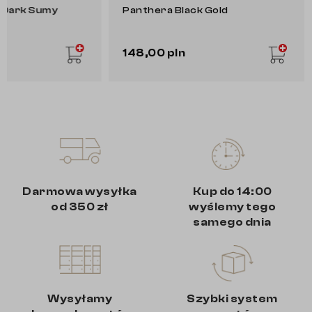
 Dark Sumy
Panthera Black Gold
148,00 pln
Darmowa wysyłka
Kup do 14:00
od 350 zł
wyślemy tego
samego dnia
Wysyłamy
Szybki system