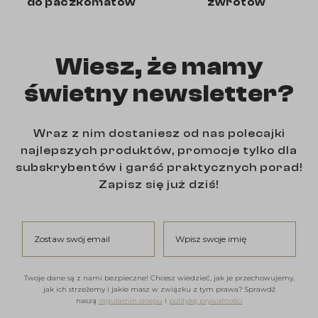
do paczkomatów
zwrotów
Wiesz, że mamy
świetny newsletter?
Wraz z nim dostaniesz od nas polecajki
najlepszych produktów, promocje tylko dla
subskrybentów i garść praktycznych porad!
Zapisz się już dziś!
Zostaw swój email
Wpisz swoje imię
Twoje dane są z nami bezpieczne! Chcesz wiedzieć, jak je przechowujemy,
jak ich strzeżemy i jakie masz w związku z tym prawa? Sprawdź
naszą
regulamin sklepu
i
politykę prywatności