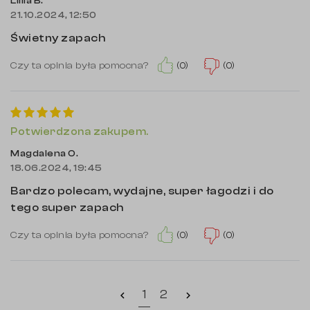
Liliia B.
21.10.2024, 12:50
Świetny zapach
(0)
(0)
Czy ta opinia była pomocna?
Potwierdzona zakupem.
Magdalena O.
18.06.2024, 19:45
Bardzo polecam, wydajne, super łagodzi i do
tego super zapach
(0)
(0)
Czy ta opinia była pomocna?
1
2
chevron_left
chevron_right