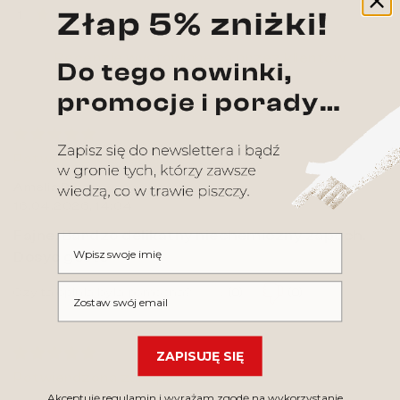
1
(0)
Recenzje wystawiane są przez klientów
po zakupie produktu.
Potwierdzona zakupem.
Amelia D.
16.04.2026, 14:04
Fajne. Bardzo delikatny niechemiczny zapach.
Wpisz swoje imię
Dosyc geste
Wpisz swój email
(0)
(0)
Czy ta opinia była pomocna?
ZAPISUJĘ SIĘ
Potwierdzona zakupem.
Akceptuję regulamin i wyrażam zgodę na wykorzystanie