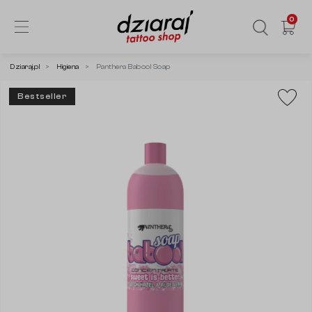
0
Dziaraj.pl
Higiena
Panthera Babool Soap
Bestseller