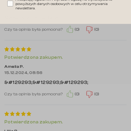
Kateryna U.
powyższych danych osobowych w celu otrzymywania
newslettera.
29.03.2025, 10:41
Niesamowite pachnie
(0)
(0)
Czy ta opinia była pomocna?
Potwierdzona zakupem.
Amelia P.
15.12.2024, 08:56
&#129293;&#129293;&#129293;
(0)
(0)
Czy ta opinia była pomocna?
Potwierdzona zakupem.