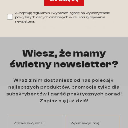
Akceptuję regulamin i wyrażam zgodę na wykorzystanie
powyższych danych osobowych w celu otrzymywania
Wysyłamy
Szybki system
newslettera.
do paczkomatów
zwrotów
Wiesz, że mamy
świetny newsletter?
Wraz z nim dostaniesz od nas polecajki
najlepszych produktów, promocje tylko dla
subskrybentów i garść praktycznych porad!
Zapisz się już dziś!
Zostaw swój email
Wpisz swoje imię