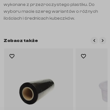
wykonane z przezroczystego plastiku. Do
wyboru macie szereg wariantów o różnych
ilościach i średnicach kubeczków.
keyboard_arrow_left
keyboard_arrow_right
Zobacz także
Poprzed
Nas
favorite_border
favorite_border