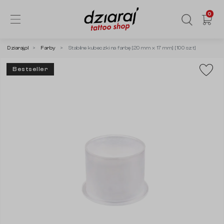
0
Dziaraj.pl
Farby
Stabilne kubeczki na farbę [20 mm x 17 mm] [100 szt]
Bestseller