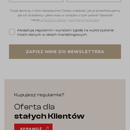
Twoje dane są z nami bezpieczne! Chcesz wiedzieć, jak je przechowujemy,
jak ich strzeżemy i jakie masz w związku z tym prawa? Sprawdź
naszą
regulamin sklepu
i
politykę prywatności
Akceptuję regulamin i wyrażam zgodę na wykorzystanie moi
Akceptuję regulamin i wyrażam zgodę na wykorzystanie
moich danych w celach marketingowych.
ZAPISZ MNIE DO NEWSLETTERA
Kupujesz regularnie?
Oferta dla
stałych Klientów
SPRAWDŹ