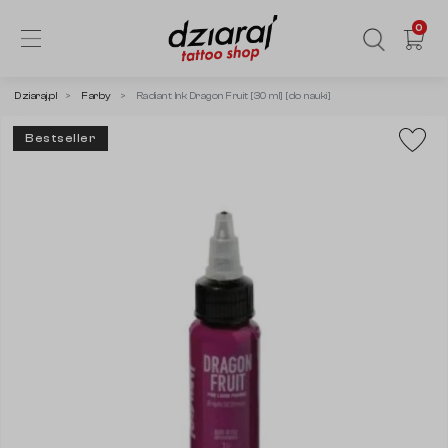
0
Dziaraj.pl
Farby
Radiant Ink Dragon Fruit [30 ml] [do nauki]
Bestseller