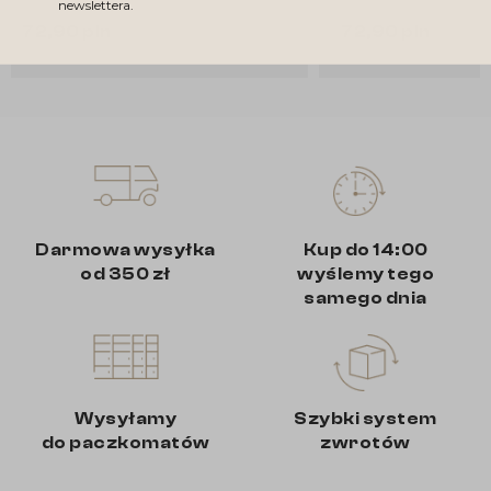
newslettera.
72,90 pln
72,90 pln
Darmowa wysyłka
Kup do 14:00
od 350 zł
wyślemy tego
samego dnia
Wysyłamy
Szybki system
do paczkomatów
zwrotów