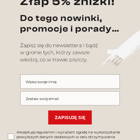
keyboard_arrow_left
keyboard_arrow_right
Zobacz także
Poprzed
Nas
favorite_border
favorite_border
Wpisz swoje imię
Wpisz swój email
ZAPISUJĘ SIĘ
Radiant Ink Bright Orange [30
Radiant Ink Lemo
Akceptuję regulamin i wyrażam zgodę na wykorzystanie
ml] [do nauki]
[do nauki]
powyższych danych osobowych w celu otrzymywania