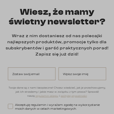
Wiesz, że mamy
świetny newsletter?
Wraz z nim dostaniesz od nas polecajki
najlepszych produktów, promocje tylko dla
subskrybentów i garść praktycznych porad!
Zapisz się już dziś!
Zostaw swój email
Wpisz swoje imię
Twoje dane są z nami bezpieczne! Chcesz wiedzieć, jak je przechowujemy,
jak ich strzeżemy i jakie masz w związku z tym prawa? Sprawdź
naszą
regulamin sklepu
i
politykę prywatności
Akceptuję regulamin i wyrażam zgodę na wykorzystanie moi
Akceptuję regulamin i wyrażam zgodę na wykorzystanie
moich danych w celach marketingowych.