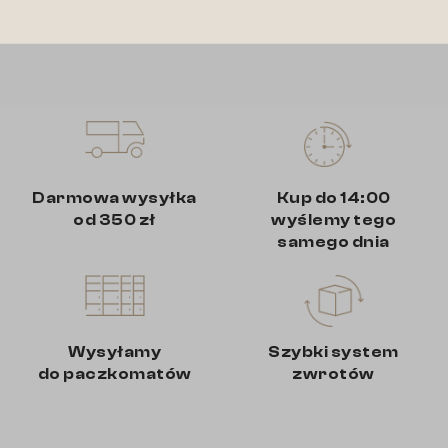
Darmowa wysyłka
Kup do 14:00
od 350 zł
wyślemy tego
samego dnia
Wysyłamy
Szybki system
do paczkomatów
zwrotów