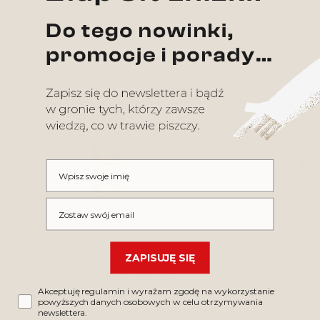
Poprzed
Nas
favorite_border
favorite_border
Wpisz swoje imię
Wpisz swój email
ZAPISUJĘ SIĘ
Radiant Ink Bright Orange [30
Radiant Ink Lemo
ml] [do nauki]
[do nauki]
Akceptuję regulamin i wyrażam zgodę na wykorzystanie
powyższych danych osobowych w celu otrzymywania
newslettera.
72,90 pln
72,90 pln