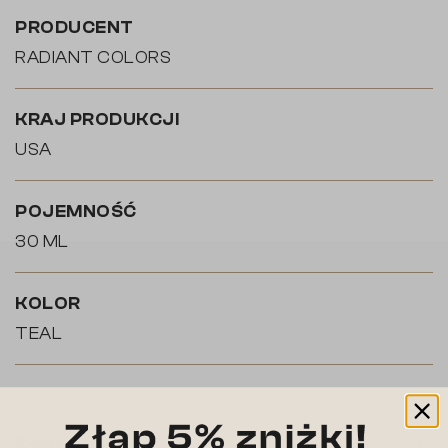
PRODUCENT
RADIANT COLORS
KRAJ PRODUKCJI
USA
POJEMNOŚĆ
30 ML
KOLOR
TEAL
keyboard_arrow_left
keyboard_arrow_right
Zobacz także