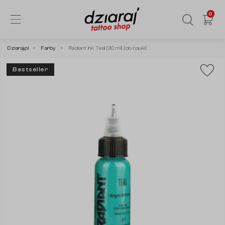
0
Dziaraj.pl
Farby
Radiant Ink Teal [30 ml] [do nauki]
Bestseller