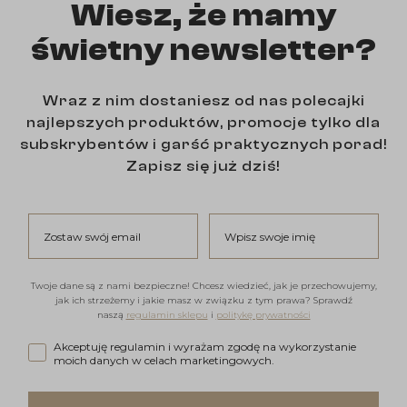
Wiesz, że mamy
świetny newsletter?
Wraz z nim dostaniesz od nas polecajki
najlepszych produktów, promocje tylko dla
subskrybentów i garść praktycznych porad!
Zapisz się już dziś!
Zostaw swój email
Wpisz swoje imię
Twoje dane są z nami bezpieczne! Chcesz wiedzieć, jak je przechowujemy,
jak ich strzeżemy i jakie masz w związku z tym prawa? Sprawdź
naszą
regulamin sklepu
i
politykę prywatności
Akceptuję regulamin i wyrażam zgodę na wykorzystanie moi
Akceptuję regulamin i wyrażam zgodę na wykorzystanie
moich danych w celach marketingowych.