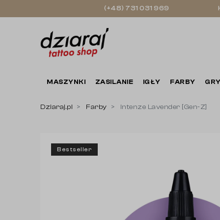
(+48) 731 031 969
MASZYNKI
ZASILANIE
IGŁY
FARBY
GRY
Dziaraj.pl
Farby
Intenze Lavender [Gen-Z]
Bestseller