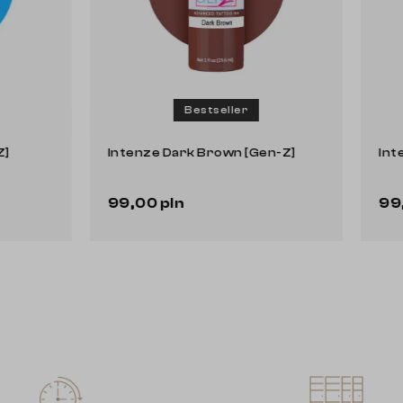
Bestseller
Bestseller
aby Blue [Gen-Z]
Intenze Dark Brown [Gen-Z]
ln
99,00 pln
Do koszyka
Do koszyka