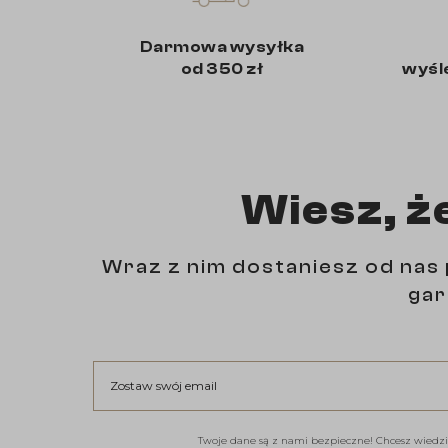
Darmowa wysyłka
od 350 zł
wyśl
Wiesz, ż
Wraz z nim dostaniesz od nas 
gar
Zostaw swój email
Twoje dane są z nami bezpieczne! Chcesz wiedzi