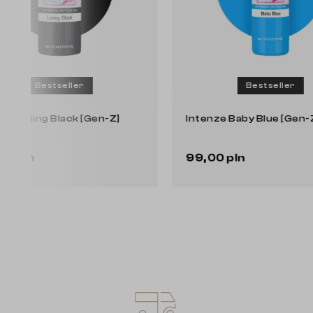
Bestseller
Intenze Lining Black [Gen-Z]
Intenze B
99,00 pln
99,00 p
Do koszyka