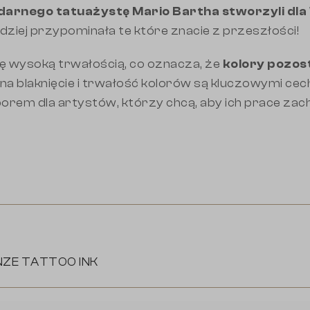
arnego tatuażystę Mario Bartha stworzyli dla
rdziej przypominała te które znacie z przeszłości!
ię wysoką trwałością, co oznacza, że
kolory pozost
na blaknięcie i trwałość kolorów są kluczowymi cech
orem dla artystów, którzy chcą, aby ich prace zach
NZE TATTOO INK