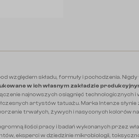
 pod względem składu, formuły i pochodzenia. Nigdy 
dukowane w ich własnym zakładzie produkcyjny
ączenie najnowszych osiągnięć technologicznych i w
łczesnych artystów tatuażu. Marka Intenze słynie
worzenie trwałych, żywych i nasyconych kolorów na
ogromną ilości pracy i badań wykonanych przez wł
ntów, eksperci w dziedzinie mikrobiologii, toksyczno