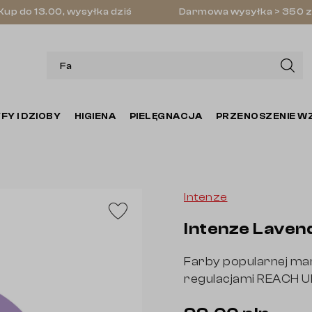
Kup do 13.00, wysyłka dziś
Darmowa wysyłka > 350 z
FY I DZIOBY
HIGIENA
PIELĘGNACJA
PRZENOSZENIE W
Intenze
Intenze Laven
Farby popularnej ma
regulacjami REACH U