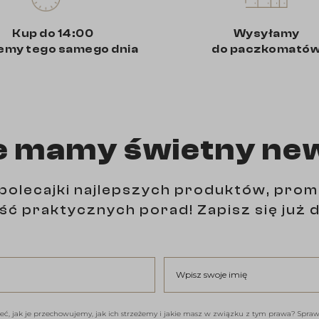
Kup do 14:00
Wysyłamy
emy tego samego dnia
do paczkomató
e mamy świetny ne
polecajki najlepszych produktów, prom
ść praktycznych porad! Zapisz się już d
Wpisz swoje imię
eć, jak je przechowujemy, jak ich strzeżemy i jakie masz w związku z tym prawa? Spra