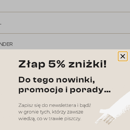
L
NDER
ZŁ
UKT WEGAŃSKI / NIE TESTOWANY NA ZWIERZĘTA
ATOLOGICZNIE
ĘPNA NA ŻYCZENIE PO ZAKUPIE