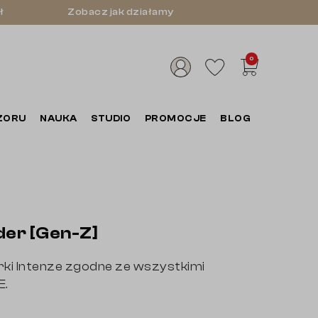
ł
Zobacz jak działamy
0
ZORU
NAUKA
STUDIO
PROMOCJE
BLOG
der [Gen-Z]
rki Intenze zgodne ze wszystkimi
E.