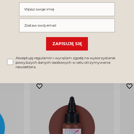
Wpisz swoje imię
NA Z REGULACJAMI UE (REACH)
Wpisz swój email
ZAPISUJĘ SIĘ
Zobacz także
Akceptuję regulamin i wyrażam zgodę na wykorzystanie
powyższych danych osobowych w celu otrzymywania
newslettera.
favorite_border