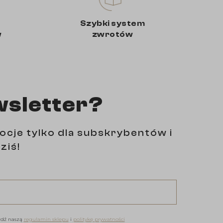
Szybki system
w
zwrotów
wsletter?
ocje tylko dla subskrybentów i
ziś!
wdź naszą
regulamin sklepu
i
politykę prywatności