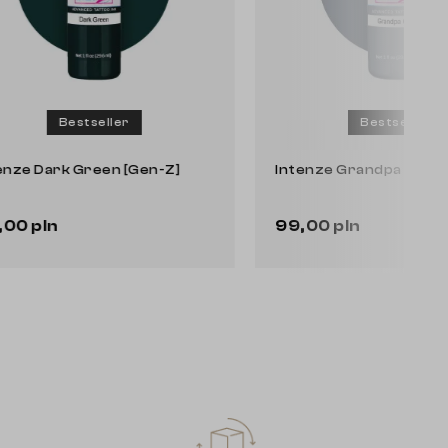
Bestseller
Intenze Dark Green [Gen-Z]
Intenze
99,00 pln
99,00 
Do koszyka