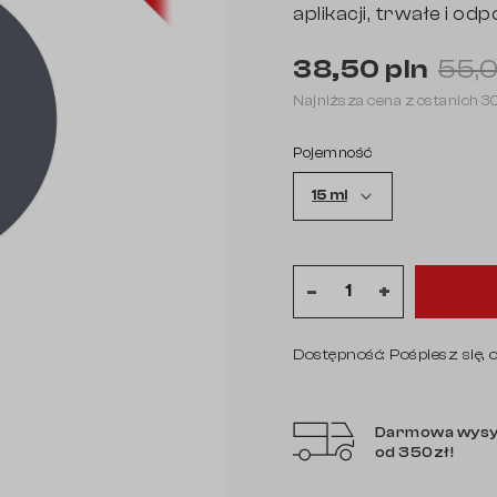
aplikacji, trwałe i odp
38,50 pln
55,0
Najniższa cena z ostanich 3
keyboard_arrow_right
Pojemność
Następny
-
+
Dostępność: Pośpiesz się, 
Darmowa wysy
od 350zł!