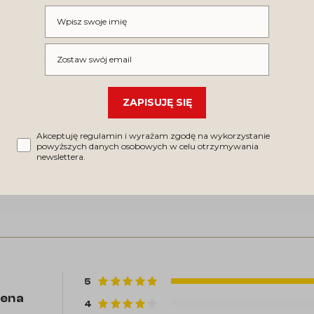
Wpisz swoje imię
Wpisz swój email
ĘPNA NA ŻYCZENIE PO ZAKUPIE
ZAPISUJĘ SIĘ
NA Z REGULACJAMI UE (REACH)
Akceptuję regulamin i wyrażam zgodę na wykorzystanie
powyższych danych osobowych w celu otrzymywania
newslettera.
5
cena
4