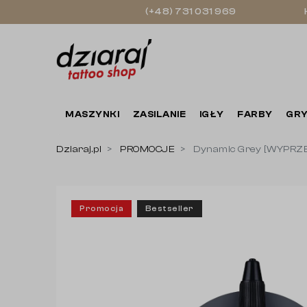
(+48) 731 031 969
MASZYNKI
ZASILANIE
IGŁY
FARBY
GRY
Dziaraj.pl
PROMOCJE
Dynamic Grey [WYPRZ
Promocja
Bestseller