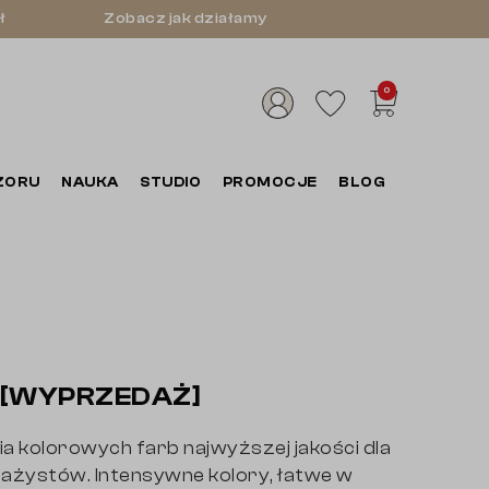
ł
Zobacz jak działamy
0
ZORU
NAUKA
STUDIO
PROMOCJE
BLOG
 [WYPRZEDAŻ]
ia kolorowych farb najwyższej jakości dla
uażystów. Intensywne kolory, łatwe w