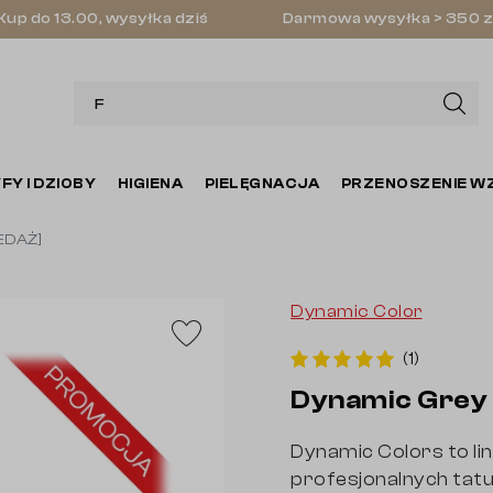
Kup do 13.00, wysyłka dziś
Darmowa wysyłka > 350 z
FY I DZIOBY
HIGIENA
PIELĘGNACJA
PRZENOSZENIE W
EDAŻ]
Dynamic Color
(1)
Dynamic Grey
Dynamic Colors to lin
profesjonalnych tat