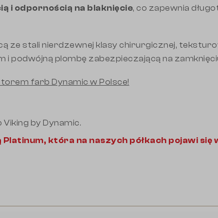
ą i odpornością na blaknięcie
, co zapewnia dług
 ze stali nierdzewnej klasy chirurgicznej, tekstur
 i podwójną plombę zabezpieczającą na zamknięciu 
torem farb Dynamic w Polsce!
b Viking by Dynamic.
ą Platinum, która na naszych półkach pojawi się