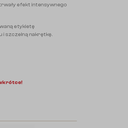
otrwały efekt intensywnego
owaną etykietę
i szczelną nakrętkę.
 wkrótce!