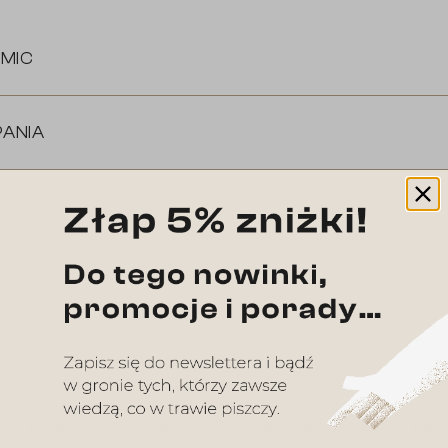
MIC
PANIA
, 30 ML
ZŁ
UKT WEGAŃSKI / NIE TESTOWANY NA ZWIERZĘTA