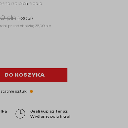
orne na blaknięcie.
0 pln
(-30%)
0 dni przed obniżką
35,00 pln
DO KOSZYKA
ostatnie sztuki
łka
Jeśli kupisz teraz
Wyślemy pojutrze!