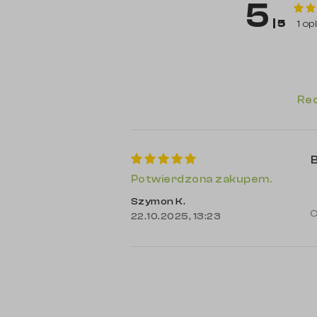
5
| 5
1 op
Rec
B
Potwierdzona zakupem.
Szymon K.
C
22.10.2025, 13:23