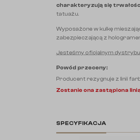
charakteryzują się trwałości
tatuażu.
Wyposażone w kulkę mieszającą
zabezpieczającą z hologramem
Jesteśmy oficjalnym dystrybu
Powód przeceny:
Producent rezygnuje z linii far
Zostanie ona zastąpiona lini
SPECYFIKACJA