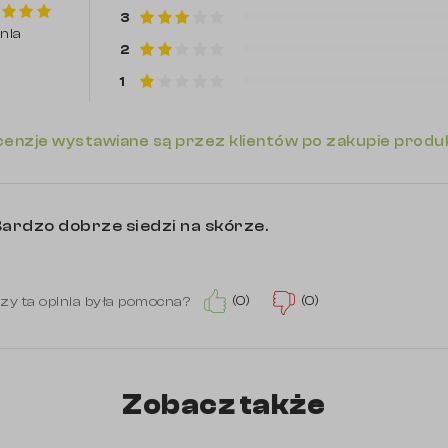
3
inia
2
1
enzje wystawiane są przez klientów po zakupie produ
ardzo dobrze siedzi na skórze.
(0)
(0)
zy ta opinia była pomocna?
Zobacz także