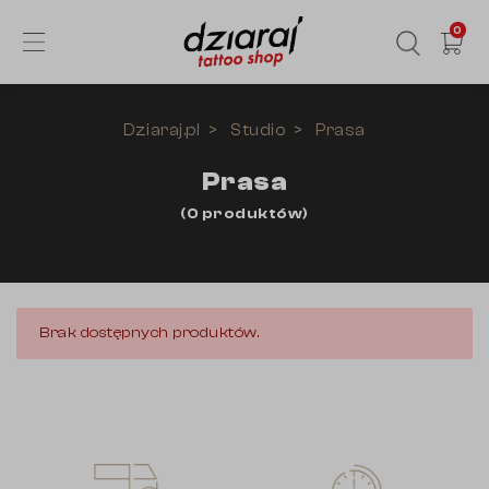
0
Dziaraj.pl
Studio
Prasa
Prasa
(
0
produktów
)
Brak dostępnych produktów.