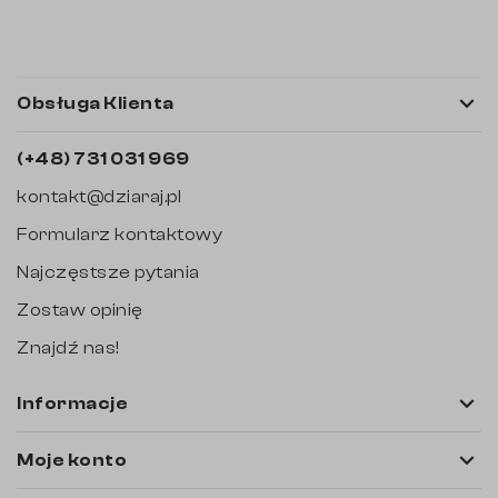

Obsługa Klienta
(+48) 731 031 969
kontakt@dziaraj.pl
Formularz kontaktowy
Najczęstsze pytania
Zostaw opinię
Znajdź nas!

Informacje

Moje konto