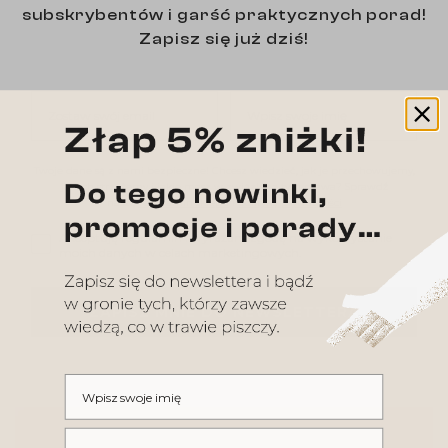
subskrybentów i garść praktycznych porad!
Zapisz się już dziś!
Zostaw swój email
Wpisz swoje imię
Twoje dane są z nami bezpieczne! Chcesz wiedzieć, jak je przechowujemy,
jak ich strzeżemy i jakie masz w związku z tym prawa? Sprawdź
naszą
regulamin sklepu
i
politykę prywatności
Akceptuję regulamin i wyrażam zgodę na wykorzystanie moi
Akceptuję regulamin i wyrażam zgodę na wykorzystanie
moich danych w celach marketingowych.
ZAPISZ MNIE DO NEWSLETTERA
Wpisz swoje imię
Wpisz swój email